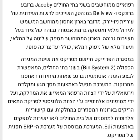
רפואיים ממוחשבים בשני בתי החולים Jacoby ברובע
ברונקס ו- Bellview במנהטן, השייכים לרשות העירונית של
עיריית ניו-יורק. מדובר בארון אחסון ממוחשב המשמש
לניהול מלאי ואספקה ברמת אבטחה גבוהה של ציוד בעל
חשיבות גבוהה. הארון הממוחשב מספק שליטה על המלאי,
תיעוד מלא של ניפוק המלאי, כולל יעד צריכה סופי.
במסגרת הפרוייקט תיישם מטריקס את שיטת המגירה
הכפולה (2 Bin System) בשני בתי החולים, המאפשרת
לבצע הזמנה אוטומטית ברגע שאחת מיחידות האחסנה
מתרוקנת. המערכת תפעל באמצעות מסך מגע ומקלדת
וירטואלית על ידי הצוות הרפואי המאייש את המחלקה, ועל
ידי מסופונים אלחוטיים ע"י הצוות הלוגיסטי לסריקת התאים
הריקים בארונות המפוזרים במחלקות, עם קישוריות
אלחוטית למחסנים של בית החולים ו/או ישירות לספקים
באמצעות Edi. המערכת מבוססת על מערכת ה- ERP תפנית
של מטריקס.