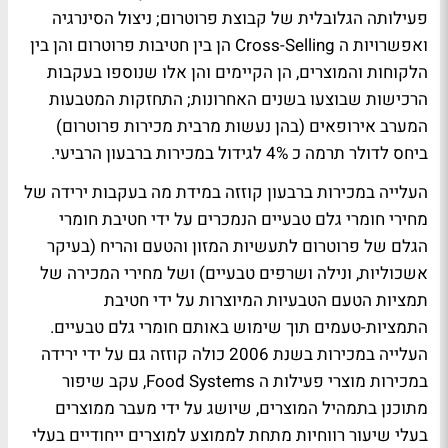
פעילותה הגלובלית של קבוצת פרוטרום; ניצול הסינרגיה
ואפשרויות ה Cross-Selling הן בין חטיבות פרוטרום והן בין
הלקוחות והמוצרים, הן הקיימים והן אלו שנוספו בעקבות
הרכישות שבוצעו בשנים האחרונות; התחזקות המטבעות
המערב אירופאים (בהן נעשות מרבית מכירות פרוטרום)
ביחס לדולר תרמה כ 4% לגידול במכירות ברבעון הרביעי.
העלייה במכירות ברבעון קוזזה במידת מה בעקבות ירידה של
מחירי חומרי גלם טבעיים הנמכרים על ידי חטיבת חומרי
הגלם של פרוטרום לתעשיות המזון והטעם והריח (בעיקר
אשכוליות, ונילה ושרפים טבעיים) ושל מחירי המכירה של
תמציות הטעם הטבעיות המיוצרות על ידי חטיבת
התמציות-טעמים תוך שימוש באותם חומרי גלם טבעיים.
העלייה במכירות בשנת 2006 כולה קוזזה גם על ידי ירידה
במכירות מוצרי פעילות ה Food Systems, עקב שיפור
מתוכנן בתמהיל המוצרים, שיושג על ידי מעבר ממוצרים
בעלי שיעור רווחיות מתחת לממוצע למוצרים ייחודיים בעלי