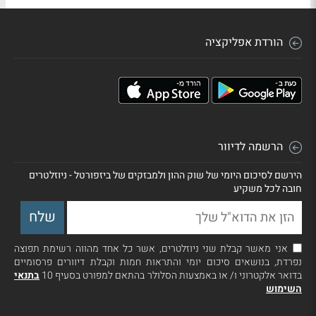
הורדת אפליקציה
הרשמה לדיוור
הירשם לסיכום היומי של שוק ההון ולמבזקים של ביזפורטל - ניוזלטרים
חובה לכל משקיע
אני מאשר קבלת שני ניוזלטרים, אשר כל אחד מהווה רשימת תפוצה
נפרדת, בנושאים סיכום יומי והתראות חמות וקבלת דיוורים פרסומיים
בדואר אלקטרוני ו/ או באמצעות הסלולר בהתאם למפורט בסעיף 10
בתנאי
השימוש