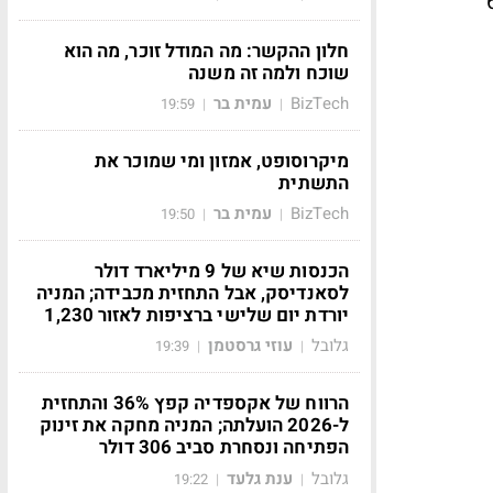
ל מופחת עד 60%
חלון ההקשר: מה המודל זוכר, מה הוא
שוכח ולמה זה משנה
BizTech
עמית בר
19:59
|
|
מיקרוסופט, אמזון ומי שמוכר את
התשתית
BizTech
עמית בר
19:50
|
|
הכנסות שיא של 9 מיליארד דולר
לסאנדיסק, אבל התחזית מכבידה; המניה
יורדת יום שלישי ברציפות לאזור 1,230
גלובל
עוזי גרסטמן
19:39
|
|
הרווח של אקספדיה קפץ 36% והתחזית
ל-2026 הועלתה; המניה מחקה את זינוק
הפתיחה ונסחרת סביב 306 דולר
גלובל
ענת גלעד
19:22
|
|