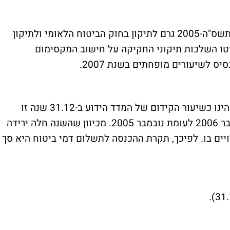
החוק לתיקון פקודת מס הכנסה (מס' 147) התשס"ה-2005 גרם לתיקון בחוק הביטוח הלאומי ולתיקון
רטו השלכות תיקוני החקיקה על חישוב המקסימום
ס לשיעורים מופחתים בשנת 2007.
החל מינואר 2006 שיעור קידום הבסיס הנ"ל הינו כשיעור הקידום של המדד הידוע ב-31.12 שנה זו
לעומת אותו מדד בשנה הקודמת, דהיינו נובמבר 2006 לעומת נובמבר 2005. מכיוון שהשנה חלה ירידה
יים בו. לפיכך, תקרת ההכנסה לתשלום דמי ביטוח היא סך