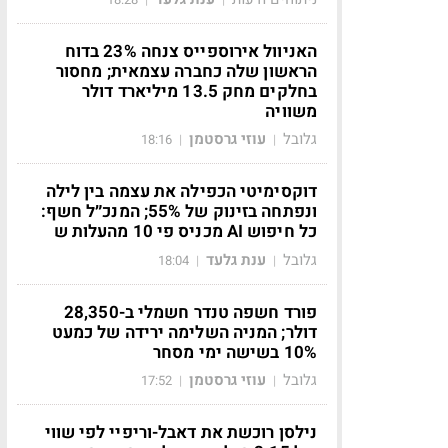
האניוול אירוספייס צנחה 23% בדוח
הראשון שלה כחברה עצמאית; מחסור
בחלקים מחק 13.5 מיליארד דולר
משוויה
גלובל
עוזי גרסטמן
18:16
|
|
דוקסימיטי הכפילה את עצמה בין לילה
ונפתחה בזינוק של 55%; המנכ״ל חשף:
כל חיפוש AI מכניס פי 10 מהעלות ש
גלובל
ענת גלעד
18:04
|
|
פורד חשפה טנדר חשמלי ב-28,350
דולר; המניה השלימה ירידה של כמעט
10% בשישה ימי מסחר
גלובל
עוזי גרסטמן
17:52
|
|
נילסן רוכשת את דאבל-וריפיי לפי שווי