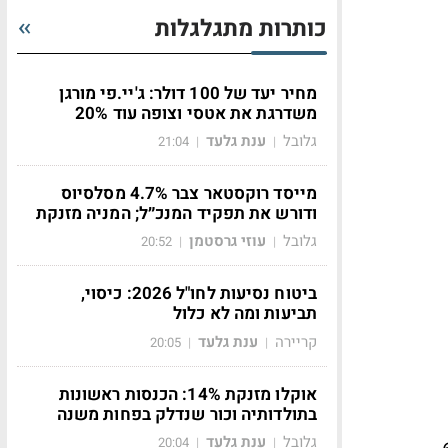
כותרות מתגלגלות
מחיר יעד של 100 דולר: ג'יי.פי מורגן
משדרגת את אטסי וצופה עוד 20%
גלובל
ענת גלעד
21:04
|
|
מייסד רוקסטאר צבר 4.7% מסלסיוס
ודורש את תפקיד המנכ״ל; המניה מזנקת
גלובל
עוזי גרסטמן
20:52
|
|
ביטוח נסיעות לחו"ל 2026: כיסוי,
תביעות ומה לא כלול
קריירה
ענת גלעד
20:05
|
|
אוקלו מזנקת 14%: הכנסות ראשונות
בתולדותיה וכור שנדלק בפחות משנה
גלובל
ענת גלעד
20:04
|
|