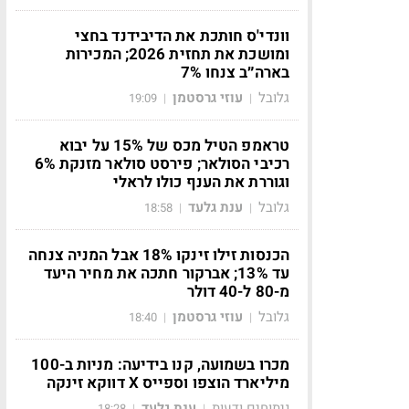
וונדי'ס חותכת את הדיבידנד בחצי
ומושכת את תחזית 2026; המכירות
בארה״ב צנחו 7%
גלובל
עוזי גרסטמן
19:09
|
|
טראמפ הטיל מכס של 15% על יבוא
רכיבי הסולאר; פירסט סולאר מזנקת 6%
וגוררת את הענף כולו לראלי
גלובל
ענת גלעד
18:58
|
|
הכנסות זילו זינקו 18% אבל המניה צנחה
עד 13%; אברקור חתכה את מחיר היעד
מ-80 ל-40 דולר
גלובל
עוזי גרסטמן
18:40
|
|
מכרו בשמועה, קנו בידיעה: מניות ב-100
מיליארד הוצפו וספייס X דווקא זינקה
ניתוחים ודעות
ענת גלעד
18:28
|
|