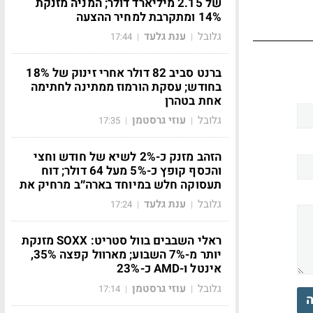
של 2.15 מיליארד דולר; המניה מזנקת
14% ומתקרבת למחיר ההצעה
גלובל
ענת גלעד
17:44
|
|
ברנט סביב 82 דולר אחרי זינוק של 18%
בחודש; עסקת הורמוז ממתינה לחתימה
אחת בטהרן
גלובל
עוזי גרסטמן
17:35
|
|
הזהב מזנק כ-2% לשיא של חודש וחצי
והכסף קופץ כ-5% מעל 64 דולר; דוח
תעסוקה חלש במיוחד בארה״ב מרחיק את
גלובל
ענת גלעד
17:24
|
|
ראלי השבבים בוול סטריט: SOXX מזנקת
יותר מ-7% השבוע; מארוול קפצה 35%,
אינטל ו-AMD כ-23%
גלובל
עוזי גרסטמן
17:14
|
|
ה