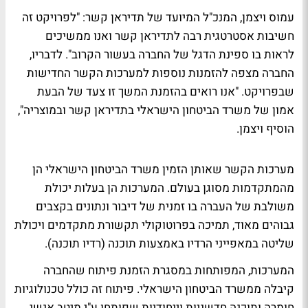
עמוס ויצמן, המנכ"ל המיועד של תדיראן קשר: "לפרויקט זה
חשיבות אסטרטגית רבה לתדיראן קשר ואנו ממשיכים
לראות בו ספינת הדגל של החברה בעשור הקרוב". לדבריו,
החברה מצפה להזמנות נוספות למערכות הקשר החדישות
שבפרויקט. "אנו רואים בהזמנת המשך זו צעד של הבעת
אמון של משרד הביטחון הישראלי בתדיראן קשר ובמוצריה",
הוסיף ויצמן.
מערכות הקשר שאותן הזמין משרד הביטחון הישראלי הן
מהמתקדמות מסוגן בעולם. המערכות הן בעלות יכולת
משולבת של העברה בו זמנית של דיבור ונתונים בקצבים
גבוהים מאוד, תמיכה בפרוטוקולי תקשורת מתקדמים ויכולת
שליטה במאפייני הרדיו באמצעות תוכנה (רדיו תוכנה).
המערכות, המפותחות במסגרת הזמנת פיתוח שהחברה
קיבלה ממשרד הביטחון הישראלי. פיתוח זה כולל טכנולוגיות
חומרה ותוכנה חדשניות וייחודיות שפותחו ע"י מיטב אנשי