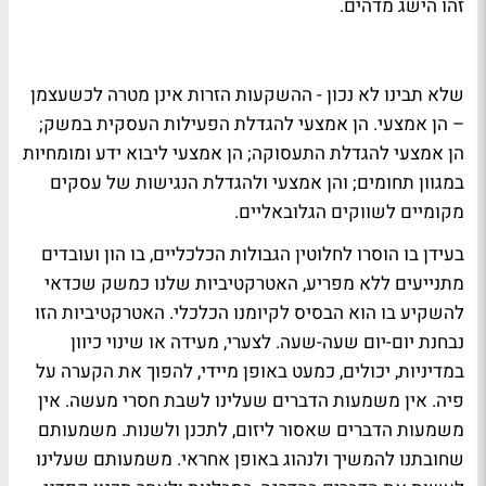
זהו הישג מדהים.
שלא תבינו לא נכון - ההשקעות הזרות אינן מטרה לכשעצמן
– הן אמצעי. הן אמצעי להגדלת הפעילות העסקית במשק;
הן אמצעי להגדלת התעסוקה; הן אמצעי ליבוא ידע ומומחיות
במגוון תחומים; והן אמצעי ולהגדלת הנגישות של עסקים
מקומיים לשווקים הגלובאליים.
בעידן בו הוסרו לחלוטין הגבולות הכלכליים, בו הון ועובדים
מתנייעים ללא מפריע, האטרקטיביות שלנו כמשק שכדאי
להשקיע בו הוא הבסיס לקיומנו הכלכלי. האטרקטיביות הזו
נבחנת יום-יום שעה-שעה. לצערי, מעידה או שינוי כיוון
במדיניות, יכולים, כמעט באופן מיידי, להפוך את הקערה על
פיה. אין משמעות הדברים שעלינו לשבת חסרי מעשה. אין
משמעות הדברים שאסור ליזום, לתכנן ולשנות. משמעותם
שחובתנו להמשיך ולנהוג באופן אחראי. משמעותם שעלינו