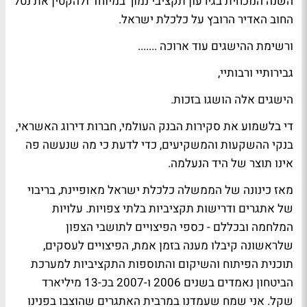
השנה הנוכחית בגירעון תקציבי נמוך במיוחד ולהקטין את נטל
החוב האדיר הרובץ על כלכלת ישראל.
ורשימת ההישגים עוד ארוכה .......
גבירותיי ורבותיי,
הישגים אלה הושגו בזכות.
די בלשמוע את סקירות הבנק העולמי, חברות דירוג האשראי,
בנקי ההשקעות והמשקיעים, כדי לדעת כי מה שנעשה פה
אינו תוצר של היד הנעלמה.
מאז כינונה של הממשלה כלכלת ישראל מאופיינת, בריבוי
של אתגרים ודרישות תקציביות בלתי צפויות. עלויות
המלחמה ובכללם - כספי הפיצויים לתושבי הצפון
שלראשונה קיבלו מענה בזמן אמת, הפיצויים לעסקים,
תוכנית הפיתוח והשיקום והתוספות התקציביות למערכת
הביטחון נאמדים בשנים 2006 ו-2007 בכ-13 מיליארד
שקל. אני שמח שעמדנו במרבית האתגרים שהוצבו בפנינו