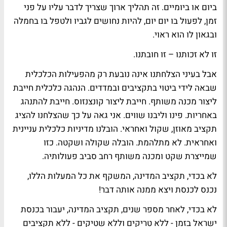
ביום או ביומיים. זה תהליך ארוך שצריך לדבר עליו על פני
זמן, לפעול בו יום יום, להיות נחושים לגביו ולטפל בו בחמלה
ובגאון לו הוא ראוי.
זו לא זכותנו – זו חובתנו.
אבל בעיני הצלחתנו אינה נובעת רק מהפעילות הכלכלית
שבאה לידי ביטוי בתקציבים ובמדדים. הנהגה כלכלית חייבת
ליצור מכנה משותף. חייבת ליצור קונצנזוס. חייבת להתנהג
באחריות. פינו וליבנו שווים. אני גאה על כך שהצלחנו להציג
תקציב מאוזן, שקול ואחראי. הובלנו מדיניות כלכלית עניינית
ואחראית. לא מתלהמת. הובלה שקולה ושקטה. כזו
שמייצרת שקט ומכנה משותף רחב סביב פעולותיה.
לא בכדי, תקציב המדינה, המשקף את כל המעלות הללו,
נכנס לכנסת ויצא ממנה אותה דבר!
לא בכדי, לאחר מספר שנים, תקציב המדינה, יעבור בכנסת
ישראל בזמן - ללא טריקים וללא שטיקים - ללא תקציבים