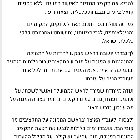
להביא את תקציב המדינה לאישור במועדו. ללא כספים
קואליציוניים ובבגרות כלכלית יוצאת דופן.
צעד זה שולח מסר חשוב מאד לשווקים, המקומיים
והבינלאומיים, לגבי רצינותנו, נחישותנו ואחריותנו כלפי
כלכלת ישראל.
לך גברתי יושבת הראש אבקש להודות על התמיכה
והמנהיגות שהפגנת על מנת שהתקציב יעבור בלוחות הזמנים
ובתמיכה הראויה. אנא העבירי גם את תודתי לכל אחד
מעובדי הבית על עזרתו.
תודה מיוחדת שמורה לראש הממשלה ואנשי לשכתו, על
שתמכו ועמדו, גם ברגעים הקשים, כחומה בצורה המגנה על
מה שנכון, נדרש וראוי.
ולבסוף, לעובדי האוצר ובראשם הממונה על התקציבים מר
קובי הבר, שעבדו ימים כלילות לגבש את הצעת התקציב
המונחת בפניכם, תוך שמיעה ושקילה של מכלול ההערות