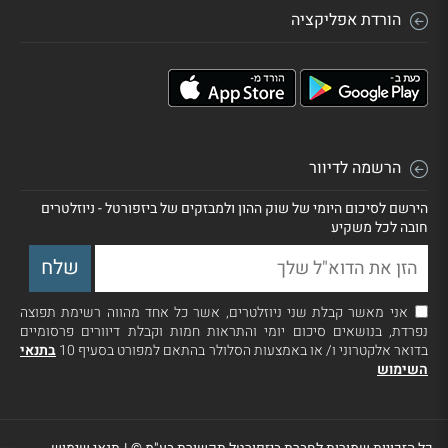
הורדת אפליקציה
הרשמה לדיוור
הירשם לסיכום היומי של שוק ההון ולמבזקים של ביזפורטל - ניוזלטרים
חובה לכל משקיע
אני מאשר קבלת שני ניוזלטרים, אשר כל אחד מהווה רשימת תפוצה
נפרדת, בנושאים סיכום יומי והתראות חמות וקבלת דיוורים פרסומיים
בדואר אלקטרוני ו/ או באמצעות הסלולר בהתאם למפורט בסעיף 10
בתנאי
השימוש