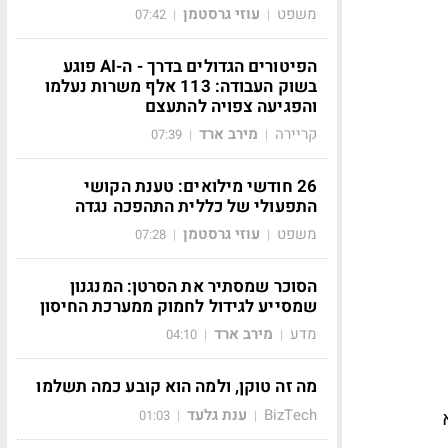
משפט
עוזי גרסטמן
07:42
|
|
הפיטורים הגדולים בדרך - ה-AI פוגע
בשוק העבודה: 113 אלף משרות נעלמו
והפגיעה צפויה להתעצם
קריירה
מירב ארד
07:39
|
|
26 חודשי מילואים: טענת הקושי
התפעולי של כללית התהפכה נגדה
משפט
עוזי גרסטמן
07:28
|
|
הסוכר שמסתיר את הסרטן: המנגנון
שמסייע לגידול לחמוק ממערכת החיסון
מדע
מירב ארד
04:10
|
|
מה זה טוקן, ולמה הוא קובע כמה תשלמו
BizTech
ענת גלעד
שא
01:03
|
|