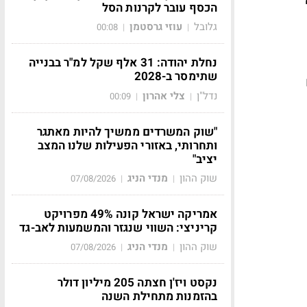
הכסף עובר לקרנות הסל
גלובל
עוזי גרסטמן
00:08
|
|
נחלת יהודה: 31 אלף שקל למ"ר בבנייה
שתימסר ב-2028
ם
נדל"ן
צלי אהרון
00:09
|
|
"שוק המשרדים ממשיך להיות מאתגר
ותחרותי, באזורי הפעילות שלנו המצב
יציב"
שוק ההון
מנדי הניג
07/08/2026
|
|
אמריקה ישראל קונה 49% מפרויקט
קריניצי: השווי שנגזר והמשמעות לאב-גד
שוק ההון
מנדי הניג
07/08/2026
|
|
נקסט ויז'ן חצתה 205 מיליון דולר
בהזמנות מתחילת השנה