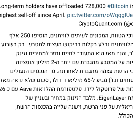
Long-term holders have offloaded 728,000
#Bitcoin
i
highest sell-off since April.
pic.twitter.com/oWqqgIU
זהו היפוך מגמה מאוקטובר, אז המחזיקים ארוכי הטווח, המכונים לעיתים לוויתנים, הוסיפו 250 אלף
הלוויתנים נבלע בקלות בביקוש העצום למטבע. רק בשבוע
והנה מאז הוא התעורר לחיים וחזר למחירים וזינק
בשיעור דו ספרתי. גם הפעילות בשוק האופציות על המטבע מתגברת עם יותר מ-2 מיליון אופציות
בי הרשת עצמה מתגברת לאחרונה. סך הנכסים הנעולים
באפליקציות הפיננסים (הלוואת, חסכונות ביטוחים וכו') מגיע ל-65 מיליארד דולר, סכום שלא נראה מאז
מאי 2022. 32 מיליארד מתוכם בבריכת הנזילות של פרוטקול לידו. פלטפורמת ההלוו
מיליארד, ועוד כ-14 מיליארד דולר בפלטפורמת EigenLayer. מלבד הזינוק במחיר ובעניין של
יאלית על פני הרשת, וישנה עלייה בהכנסות הרשת,
הכולל.