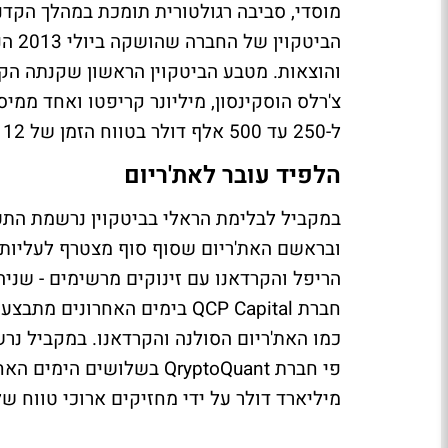
מוסדי, סביבה רגולטורית תומכת במהלך הקדנ
צ'רלס הוסקינסון, מיליונר קריפטו ואחד ממי
ל-250 עד 500 אלף דולר בטווח הזמן של 12 עד 24 החודשים הבאים.
הלפיד עובר לאת'ריום
במקביל לבלימת הראלי בביטקוין נרשמת התעו
ובראשם האת'ריום שסוף סוף מצטרף לעליות ו
חברת QCP Capital בימים האח
כמו האת'ריום הסולנה והקרדאנו. במקביל נרש
מיליארד דולר על ידי מחזיקים ארוכי טווח 