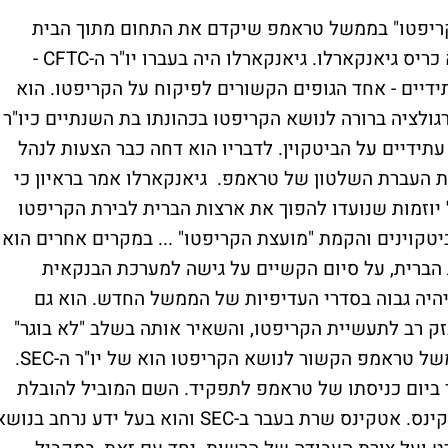
 קריפטו" בממשל טראמפ שיקדם את התחום מתוך הבית
הלבן. אחד המועמדים המרכזיים לתפקיד הוא כריס גיאנקארלו. גיאנקארלו היה בעברו יו"ר ה-CFTC -
ידיים - אחד הגופים הקשורים לפיקוח על הקריפטו. הוא
גולציה ברורה לנושא הקריפטו בכהונתו בת השנתיים כיו"ר
תידיים על הביטקוין. לדבריו הוא דחה כבר הצעות לנהל
 הוא משתתף בצוות העברת השלטון של טראמפ. גיאנקארלו אמר בראיון כי
וזמות שנועדו להפוך את ארצות הברית לבירת הקריפטו
יטקוינים והקמת "מועצת הקריפטו" ... במקרים אחרים הוא
 הברית, על סיום הקשיים על גישה למערכת הבנקאית
 יהיה גבוה בסדרי העדיפיות של הממשל החדש. הוא גם
נזק רב לתעשיית הקריפטו, והשאיר אותה בשלב "לא בוגר"
של ההתפתחות שלה. מינוי אפשרי נוסף בממשל טראמפ הקשור לנושא הקריפטו הוא של יו"ר ה-SEC.
טר ביום כניסתו של טראמפ לתפקיד. השם המוביל להובלת
הרשות האמריקאית לניירות ערך הוא פול אטקינס. אטקינס שרת בעבר ב-SEC והוא בעל ידע נרחב בנו