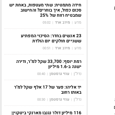
חידה מתמטית: שתי מעטפות, באחת יש
עות
סכום כפול, איך בוחרים? והחישוב
שמבטיח רווח של 25%
מדע
מירב ארד
05:02
|
|
23 אנשים בחדר: הסיכוי המפתיע
ששניים חולקים יום הולדת
מדע
מירב ארד
00:51
|
|
רמת יוסף: 33,700 שקל למ"ר, ודירה
ישנה ב-1.6 מיליון
נדל"ן
עוזי גרסטמן
00:40
|
|
יד אליהו: פער של 17 אלף שקל למ"ר
באותו רחוב
נדל"ן
עוזי גרסטמן
00:30
|
|
116 מיליון דולר נגנבו מארנקי ביטקוין: