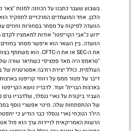
בשבוע שעבר כתבנו על הכוונה למנות "צאר
הוועדה לפיקוח על מסחר בסחורות וחוזים עת
ידוע כ"אבי הקריפטו" אודות למאמציו לקדם ר
הוועדה. בין השאר הוא איפשר מסחר בחוזים ע
את ה-SEC או את ה-CFTC.
"טראמפ היה מאד ספציפי כשתיאר שורה של י
העולמית. כולל יצירת רזרבה אסטרטגית של ב
דיבר על פטור ממס על רווחי קריפטו בארצות
בארצות הברית" ועוד. לדבריו נושא הקריפטו
העביר ביקורת על גארי גנסלר, שלדבריו גרם 
היו"ר הנוכחי גארי גנסלר כבר הודיע כי יתפ