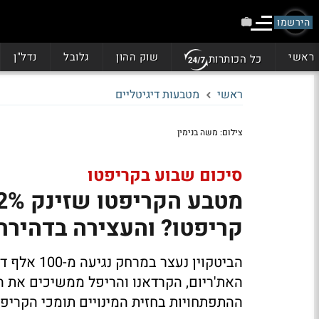
הירשמו
ראשי
שוק ההון
גלובל
נדל"ן
כל הכותרות
ראשי
מטבעות דיגיטליים
צילום: משה בנימין
סיכום שבוע בקריפטו
קריפטו? והעצירה בדהירה
האת'ריום, הקרדאנו והריפל ממשיכים את הר
ההתפתחויות בחזית המינויים תומכי הקריפ