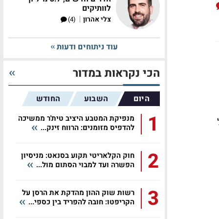
לוותיקים
|
צלי אהרון
(4)
עוד ניתוחים ודעות
הכי נקראות במדור
היום
השבוע
החודש
1
מנפיקת המטבע היציב טית'ר ממשיכה
של
להדפיס מזומנים: הרווח זינק...
2
חוק הקלאריטי תקוע בסנאט: מניסיון
הפשרה ועד למבוי הסתום מול...
3
רשות שוק ההון מהדקת את הרסן על
הקריפטו: חובה להפריד בין כספי...