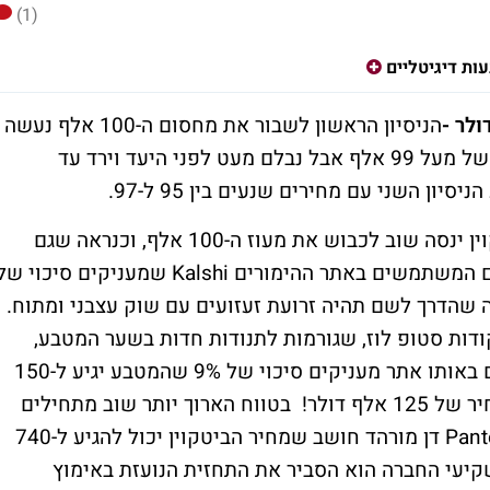
(1)
ות דיגיטליים
הניסיון הראשון לשבור את מחסום ה-100 אלף נעשה
בדיוק לפני שבוע. הביטקוין הגיע כבר למחיר של מעל 99 אלף אבל נבלם מעט לפני היעד וירד עד
מה הלאה? בטווח הקצר סביר להניח שהביטקוין ינסה שוב לכבוש את מעוז ה-100 אלף, וכנראה שגם
יצליח, עוד לפני סוף השנה. כך לפחות סבורים המשתמשים באתר ההימורים Kalshi שמעניקים סיכוי 
ראה שהדרך לשם תהיה זרועת זעזועים עם שוק עצבני ומתוח.
ודות סטופ לוז, שגורמות לתנודות חדות בשער המטבע,
ולאחר מכן מתחדשות העליות. אגב, המהמרים באותו אתר מעניקים סיכוי של 9% שהמטבע יגיע ל-150
אלף דולר עד סוף השנה, וסיכוי של 50% למחיר של 125 אלף דולר! בטווח הארוך יותר שוב מתחילים
להישמע מספרים דימיוניים. מנכ"ל חברת Pantera דן מורהד חושב שמחיר הביטקוין יכול להגיע ל-740
 שנת 2028. במכתב למשקיעי החברה הוא הסביר את התחזית הנועזת באימוץ