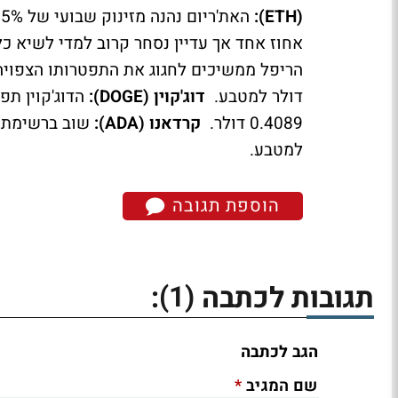
(ETH):
האת'ריום נהנה מזינוק שבועי של 15% ומחירו כעת 3597 דולר.
אחוז אחד אך עדיין נסחר קרוב למדי לשיא כל הזמני
דולר למטבע.
דוג'קוין (DOGE):
0.4089 דולר.
קרדאנו (ADA):
למטבע.
הוספת תגובה
(1)
תגובות לכתבה
:
הגב לכתבה
*
שם המגיב