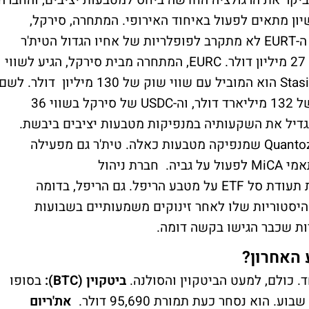
 ביקר את הרגולציה החדשה ביחס למטבעות יציבים, והחברה
ון מתאים לפעול באיחוד האירופי. המתחרה, סירקל,
דווקא השלימה את הצעדים הדרושים. מטבע ה-EURT לא מתקרב לפופלריות של אחיו הגדול הטית'ר
הצמוד לדולר. הונפקו סך הכל מטבעות בשווי 27 מיליון דולר. EURC, המתחרה מבית סירקל, הגיע לשווי
שוק של 90 מיליון, ומטבע נוסף בשם Stasis Euro הוא המוביל עם שווי שוק של 130 מיליון דולר. לש
השוואה מטבע הטית'ר הונפק עד כה בהיקף של 132 מיליארד דולר, וה-USDC של סירקל בשווי 36
גדיל את השקעותיה במנפיקות מטבעות יציבים ביבשת.
לאחרונה השקיעה הבחרה בחברה ההולנדית Quantoz שמנפיקה מטבעות כאלה. טית'ר גם מפעילה
פלטפורמה שמאפשרת למטבעות יציבים מותאמי MiCA לפעול על גביה. חברת ניהול
הנכסים WisdomTree הגישה בקשה להנפקת תעודת סל ETF על מטבע הריפל. גם הריפל, בדומה
ההיסטוריות שלו לאחר זינוקים משמעותיים בשבועות
ות שכבר הגישו בקשה דומה.
האחרון?
ד. כולם, למעט הביטקוין והסולנה.
ביטקוין (BTC):
בסופו
את'ריום