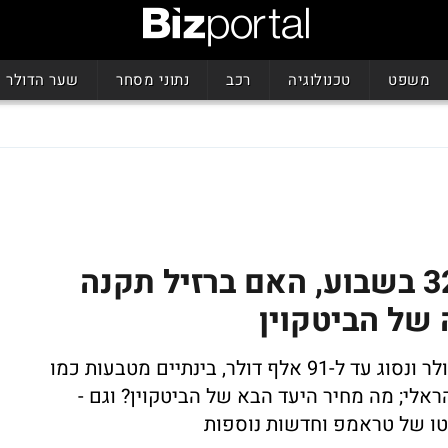
משפט
טכנולוגיה
רכב
נתוני מסחר
שער הדולר
מטבע הקריפטו שזינק 32% בשבוע, האם ברזיל תקנה
 של הביטקוין
הביטקוין נעצר במרחק נגיעה מ-100 אלף דולר ונסוג עד ל-91 אלף דולר, בינתיים מטבעות כמו
אלי; מה מחיר היעד הבא של הביטקוין? וגם -
טו של טראמפ וחדשות נוספות