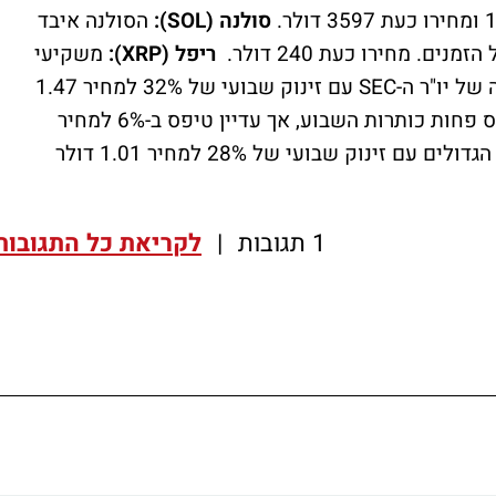
סולנה (SOL):
הסולנה איבד
ם. מחירו כעת 240 דולר.
ריפל (XRP):
משקיעי
הריפל ממשיכים לחגוג את התפטרותו הצפויה של יו"ר ה-SEC עם זינוק שבועי של 32% למחיר 1.47
הדוג'קוין תפס פחות כותרות השבוע, אך עדיין טיפס ב-6% למחיר
שוב ברשימת הגדולים עם זינוק שבועי של 28% למחיר 1.01 דולר
1 תגובות
|
לקריאת כל התגובות