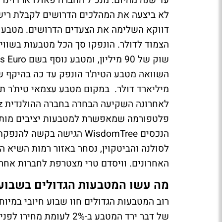
עד שנה מהיום. מנכ"ל החברה פאולו ארדוינו
לא ביצעה את המהלכים הדרושים לקבלת רישי
מיליארד דולר. במקום מטבע עצמאי טית'ר ת
לסולנה והביטקוין, נסחר באזור רמות השיא 
האחרונים. וויסדם טרי מצטרפת לחברות אחר
מה עשו המטבעות הגדולים בשבוע 
רוב המטבעות הגדולים חוו שבוע חיובי במיוח
של דבר ירד המטבע ב-2% לעומת מחירו לפני שבוע. הוא נסחר כעת תמורת 95,690 דולר.