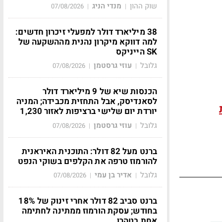
שוק ההון
מנדי הניג
07/08/2026
|
|
38 מיליארד דולר למפעלי זיכרון חדשים:
למה דווקא מיקרון נהנית מההשקעה של
SK הייניקס
גלובל
עוזי גרסטמן
07/08/2026
|
|
הכנסות שיא של 9 מיליארד דולר
לסאנדיסק, אבל התחזית מכבידה; המניה
יורדת יום שלישי ברציפות לאזור 1,230
גלובל
עוזי גרסטמן
07/08/2026
|
|
ברנט מעל 82 דולר: התוכנית האיראנית
להורמוז טרפה את הקלפים בשוקי הנפט
גלובל
אדיר בן עמי
07/08/2026
|
|
ברנט סביב 82 דולר אחרי זינוק של 18%
בחודש; עסקת הורמוז ממתינה לחתימה
אחת בטהרן