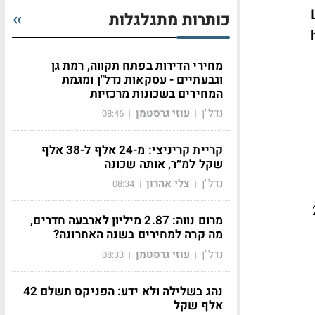
כותרות מתגלגלות
מחירי הדירות בפתח תקווה, רמת גן
וגבעתיים - עסקאות נדל"ן ומגמת
המחירים בשכונות מרכזיות
נדל"ן
עוזי גרסטמן
08:46
|
|
קריית קריניצי: מ-24 אלף ל-38 אלף
שקל למ״ר, אותה שכונה
נדל"ן
צלי אהרון
08:34
|
|
אות Aave עם כ-26
מרום נווה: 2.87 מיליון לארבעה חדרים,
מה קרה למחירים בשנה האחרונה?
נדל"ן
עוזי גרסטמן
08:33
|
|
נהג בשלילה ולא ידע: הפניקס תשלם 42
אלף שקל