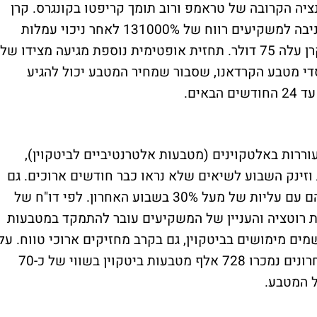
ציה הקרובה של טראמפ ורוב תומך קריפטו בקונגרס. קרן
הביטקוין של החברה שהושקה ביולי 2013 הניבה למשקיעים רווח של 131000% לאחר ניכוי עמלות
והוצאות. מטבע הביטקוין הראשון שקנתה הקרן עלה 75 דולר. תחזית אופטימית נוספת מגיעה מצידו של
סדי מטבע הקרדאנו, שסבור שמחיר המטבע יכול להגיע
ררות באלטקוינים (מטבעות אלטרנטיביים לביטקוין),
זינק השבוע לשיאים שלא נראו כבר חודשים ארוכים. גם
הריפל והקרדאנו עם זינוקים מרשימים - שניהם עם עליות של מעל 30% בשבוע האחרון. לפי דו"ח של
רונים מתבצעת רוטציה והעניין של המשקיעים עובר להתמקד במטבעות
מים מימושים בביטקוין, גם בקרב מחזיקים ארוכי טווח. על
פי חברת QryptoQuant בשלושים הימים האחרונים נמכרו 728 אלף מטבעות ביטקוין בשווי של כ-70
של המטבע.