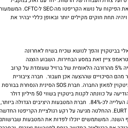
רט ועל צורת העבודה של הרשות. יחד עם זאת, במקביל
יוצאים גם דיווחים שטראמפ מתכוון להעביר את הפיקוח על נושא הקריפטו מה-SEC ל-CFTC. המשמ
ויהיה תחת חוקים מקילים יותר ובאופן כללי יבהיר את
י בביטקוין והפך לנושא שכיח בשיח לאחרונה
ראמפ ציין זאת במסע הבחירות. השבוע הוצגה
בברזיל הצעת חוק דומה של חבר פרלמנט לפיה 5% מהרזרבה הלאומית של ברזיל שעומדת על קרוב
 ברור מהם הסיכויים שההצעה אכן תעבור. חברה ציבורית
נוספת הודיעה על תוכנית לרכישת מטבעות ביטקוין למאזן החברה. חברת SOS הסינית הנסחרת בבורסת
ניו יורק ופועלת בתחום הענן וכריית ביטקוין הודיעה על כוונתה לקנות ביטקוין בשווי 50 מיליון דולר
וזינקה בתוך דקות ב-97%, לאחר מכן התמתנה העלייה לכ-84%. חברת המטבעות היציבים הגדולה ביותר,
טית'ר, מבטלת את המטבע צמוד האירו שלה - EURT. ההחלטה מגיעה על רקע רגולציית הקריפטו החדשה
יכנס לתוקף בסוף השנה. המשתמשים יוכלו לפדות את המטבעות שברשותם