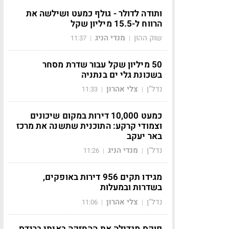
ותודה לדולר - גולף כמעט ושילשה את
הרווח ל-15.5 מיליון שקל
שוק ההון
מנדי הניג
11:37
|
|
50 מיליון שקל עבור שדרת מסחר
בשכונת גלי ים בנתניה
נדל"ן
צלי אהרון
11:33
|
|
כמעט 10,000 דירות במקום שיכונים
וצמודי קרקע: התוכנית שתשנה את מרכז
באר יעקב
נדל"ן
מנדי הניג
11:26
|
|
מגידו תקים 956 דירות באופקים,
בשדרות ובמעלות
נדל"ן
צלי אהרון
11:06
|
|
פוקס מגדילה את ההחזקה באיתי ברנדס