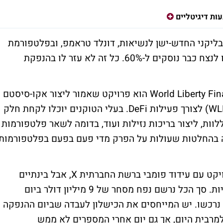
ות דיגיטליים
ליקני החדש-ישן לנשיאות, דונלד טראמפ, ובפלטפורמת
ההימורים מבוססת קריפטו פולימרקט סיכוייו לנצח כבר נוסקים ל-60%. כל זה לא עזר לו בהנפקת
הפרויקט של משפחת טראמפ שנקרא World Liberty Financial הוא פרויקט שאמור ליצור אקו-סיסטם
של בעלות משותפת באמצעות טוקן הבית (WLFI) לצורך פעילות DeFi. בעלי הטוקנים יוכלו לקחת חלק
לוות, ליצור בריכות נזילות ועוד, בדומה לשאר פלטפורמות
 הצבעה בהחלטות שעולות על הפרק מדי פעם בפעם בפלטפורמות
טראמפ הטיל את כובד משקלו להצלחת הפרויקט עם עידוד פומבי ברשת החברתית X, אבל בינתיים
ההנפקה הראשונית לציבור לא עונה על הציפיות. סך הכל נרשם נפח מסחר של 9 מיליון דולר ביום
ועדו לציבור נרכשו. יש המייחסים את הכישלון לעבדה שביום ההנפקה
מרבית היום, אך גם יום אחרי המספרים לא ממש