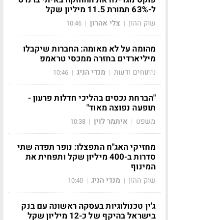
ל-63% תמורת 11.5 מיליון שקל
שוק ההון
צלי אהרון
10:46
|
|
מהומה על לא מאומה: החברות שיקבלו
מיליארדים בחזרה ממכסי טראמפ
ניתוחים ודעות
מנדי הניג
10:46
|
|
"הברחת נכסים בהליכי חדלות פרעון -
תופעה נפוצה מאוד"
משפט
איתמר לוין
10:38
|
|
מחזיקי האג"ח התפצלו: נופר תפדה שתי
סדרות ב-400 מיליון שקל ותפחית את
המינוף
שוק ההון
מנדי הניג
10:40
|
|
ג'ין טכנולוגיות בעסקה ראשונה עם בנק
בישראל בהיקף של כ-12 מיליון שקל