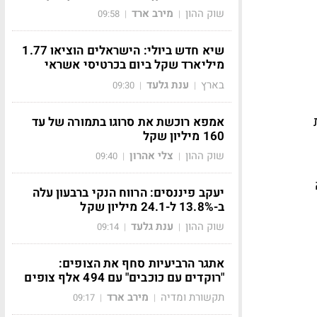
שוק ההון
מירב ארד
09:58
|
|
שיא חדש ביולי: הישראלים הוציאו 1.77
מיליארד שקל ביום בכרטיסי אשראי
בארץ
ענת גלעד
09:30
|
|
אמפא רוכשת את סרוגו בתמורה של עד
160 מיליון שקל
שוק ההון
צלי אהרון
09:40
|
|
יעקב פיננסים: הרווח הנקי ברבעון עלה
ב-13.8% ל-24.1 מיליון שקל
שוק ההון
ענת גלעד
09:14
|
|
אתגר הרביעיות סחף את הצופים:
"רוקדים עם כוכבים" עם 494 אלף צופים
תקשורת ומדיה
מירב ארד
09:17
|
|