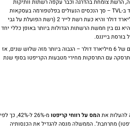
, הרשת צומחת בהדרגה וכבר עקפה רשתות וותיקות
ומבוססות כמו ארביטרום. גודל הפעילות נמדד ב-TVL – סך הנכסים הנעולים בפלטפורמה בעסקאות
שונות. השבוע הגיע בייס ל-TLV של 2.49 מיליארד דולר והיא כעת רשת לייר 2 (רשת הפועלת על גבי
היא גם בין חמשת הרשתות הגדולות ביותר באופן כללי יחד
רשת הסולנה הגיעה השבוע לסך נכסים נעולים של 6 מיליארד דולר – הגבוה ביותר מזה שלוש שנים, אז
התרסקה עם התרסקות מחירי מטבעות הקריפטו בסוף שנת
ה להעלות את
המס על רווחי קריפטו
מ-26% ל-42%, כך לפי
ריפטו) מתרחבת". הממשלה מנסה להגדיל את הכנסותיה