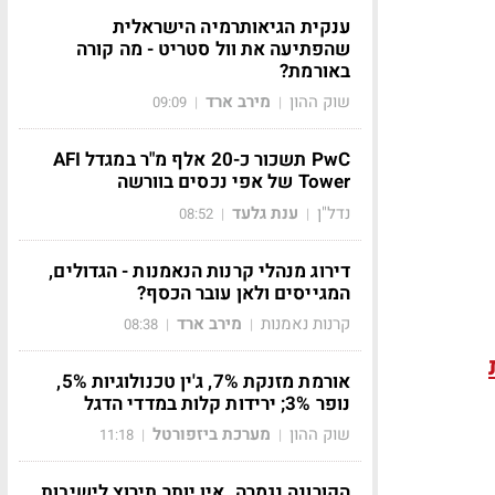
ענקית הגיאותרמיה הישראלית
שהפתיעה את וול סטריט - מה קורה
באורמת?
שוק ההון
מירב ארד
09:09
|
|
PwC תשכור כ-20 אלף מ"ר במגדל AFI
Tower של אפי נכסים בוורשה
נדל"ן
ענת גלעד
08:52
|
|
דירוג מנהלי קרנות הנאמנות - הגדולים,
המגייסים ולאן עובר הכסף?
קרנות נאמנות
מירב ארד
08:38
|
|
אורמת מזנקת 7%, ג'ין טכנולוגיות 5%,
נופר 3%; ירידות קלות במדדי הדגל
שוק ההון
מערכת ביזפורטל
11:18
|
|
הקורונה נגמרה. אין יותר תירוץ לישיבות