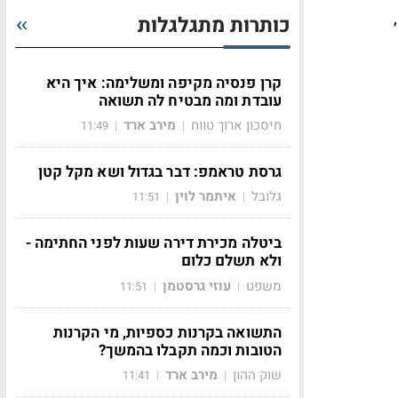
כותרות מתגלגלות
קרן פנסיה מקיפה ומשלימה: איך היא
עובדת ומה מבטיח לה תשואה
חיסכון ארוך טווח
מירב ארד
11:49
|
|
גרסת טראמפ: דבר בגדול ושא מקל קטן
גלובל
איתמר לוין
11:51
|
|
ביטלה מכירת דירה שעות לפני החתימה -
ולא תשלם כלום
משפט
עוזי גרסטמן
11:51
|
|
התשואה בקרנות כספיות, מי הקרנות
הטובות וכמה תקבלו בהמשך?
שוק ההון
מירב ארד
11:41
|
|