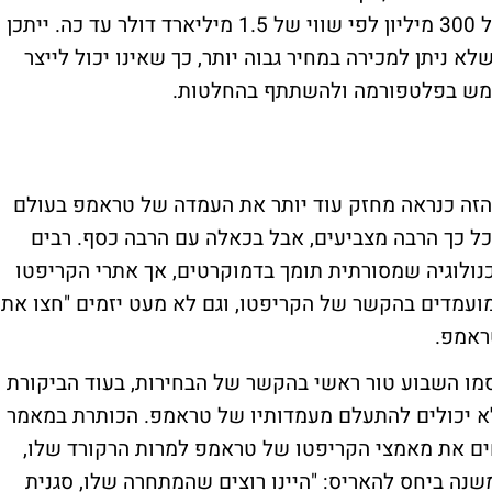
מתרוממים. 11 מיליון דולר גויסו מתוך יעד של 300 מיליון לפי שווי של 1.5 מיליארד דולר עד כה. ייתכן
 ניתן למכירה במחיר גבוה יותר, כך שאינו יכול לייצר
שתמש בפלטפורמה ולהשתתף בהחלטות.
הזה כנראה מחזק עוד יותר את העמדה של טראמפ בעולם
כל כך הרבה מצביעים, אבל בכאלה עם הרבה כסף. רבים
נולוגיה שמסורתית תומך בדמוקרטים, אך אתרי הקריפטו
עמדים בהקשר של הקריפטו, וגם לא מעט יזמים "חצו את
ראמפ.
מו השבוע טור ראשי בהקשר של הבחירות, בעוד הביקורת
א יכולים להתעלם מעמדותיו של טראמפ. הכותרת במאמר
ים את מאמצי הקריפטו של טראמפ למרות הרקורד שלו,
שנה ביחס להאריס: "היינו רוצים שהמתחרה שלו, סגנית