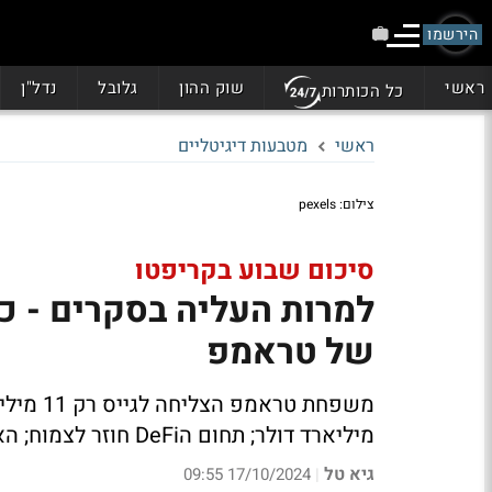
הירשמו
ראשי
שוק ההון
גלובל
נדל"ן
כל הכותרות
ראשי
מטבעות דיגיטליים
צילום: pexels
סיכום שבוע בקריפטו
למרות העליה בסקרים - כי
של טראמפ
מיליארד דולר; תחום הDeFi חוזר לצמוח; האם הביטקוין ישבור את ההתנגדות של 68 אלף דולר?
גיא טל
17/10/2024 09:55
|