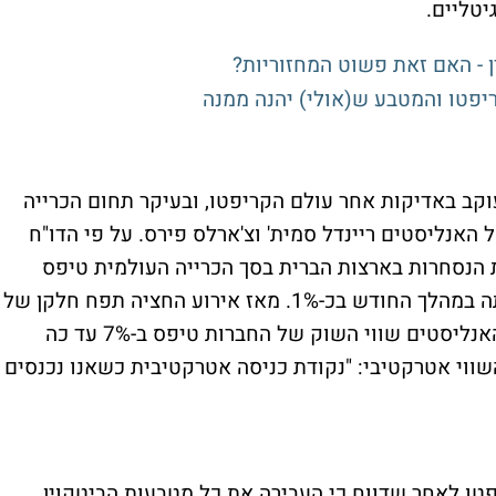
 - האם זאת פשוט המחזוריות?
יפטו והמטבע ש(אולי) יהנה ממנה
וקב באדיקות אחר עולם הקריפטו, ובעיקר תחום הכרייה
האנליסטים ריינדל סמית' וצ'ארלס פירס. על פי הדו"ח
 הנסחרות בארצות הברית בסך הכרייה העולמית טיפס
ב-4% החודש ומגיע לכ-28.9%. הרווחיות עלתה במהלך החודש בכ-1%. מאז אירוע החציה תפח חלקן של
האמריקאיות בכ-8% מסך כל הכרייה. לדברי האנליסטים שווי השוק של החברות טיפס ב-7% עד כה
ווי אטרקטיבי: "נקודת כניסה אטרקטיבית כשאנו נכנסים
טו לאחר שדווח כי העבירה את כל מטבעות הביטקוין