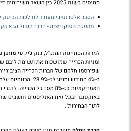
ממיסים בשנת 2025 בין השאר משירותים דיגיטליים.
הסבר אלטרנטיבי מעודד לחולשת הביטקוין
מהפכת הטוקניזציה - הדבר הגדול הבא בקר
למרות הסתייגות המנכ"ל, בנק
ג'יי. פי מורגן
ע
ומניות הכרייה שמושכות את תשומת ליבם של 
שפירסמו חלקם של חברות הכרייה הציבוריות
באוקטובר ובכל זאת האנליסטים חושבים שהש
לתוך הבחירות".
חברת טסלה
מעוררת מיני סערה בעולם הקריפ