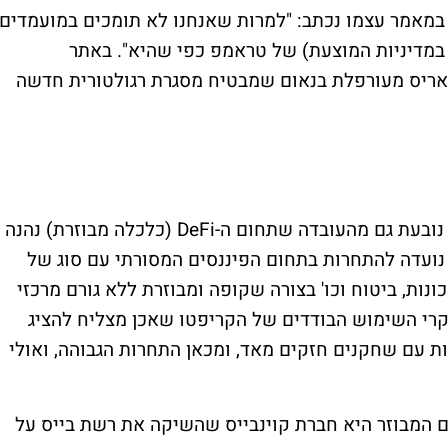
במאמר עצמו נכתב: "למרות שאנחנו לא תומכים במועמדים,
במדיניות המוצעת) של טראמפ כפי שהיא". באתר
אריס מעורפלת בנאום שמבטיח מסגרת רגולטורית חדשה
ייתכן שכישלון ההנפקה של משפחת טראמפ נובעת גם מהעובדה שתחום ה-DeFi (כלכלה מבוזרת) נהנה
 נועדה להתחרות בתחום הפיננסים המסורתי עם סוג של
נות, ביטוח וכו' בצורה שקופה ומבוזרת ללא גורם מרכזי
י השימוש הבודדים של הקריפטו שאכן מצליח להציג
 עם שחקנים חזקים מאד, ומכאן התחרות הגבוהה, ואולי
 המבוזר היא חברת קוינבייס שהשיקה את רשת בייס על