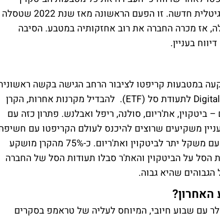
שברשותה בשווי 770 מיליון דולר לכתובת דיגיטלית חדשה. זו הפעם הראשונה מאז שנת 2022 שטסלה
, אז מכרה החברה את רוב אחזקותיה במטבע. הסיבה
ווח בעניין.
עה במטבעות קריפטו לציבור הרחב הגישה בקשה ראשונית
להמרת קרן הנאמנות שלה Digital Large Cap Fund לתעודת סל (ETF). להבדיל מקרנות אחרות, הקרן
– ביטקוין, את'ריום, סולנה, ריפל ואבלנש. פתרון כזה עם
עניין משקיעים שרוצים להיכנס לעולם הקריפטו עם חשיפה
רחבה. הקרן מנהלת כעת כחצי מיליארד דולר עם משקל יתר לביטקוין ואת'ריום. כ-75% מהקרן מושקע
שקת תעודות הסל על הביטקוין והאת'ר סבלו תעודות הסל של החברה
הגבוהים שהיא גבוה.
האחרון?
מד לרמת ההתנגדות ב-68 אלף דולר עם שבוע חיובי, המיוחס לעליה של טראמפ בסקרים