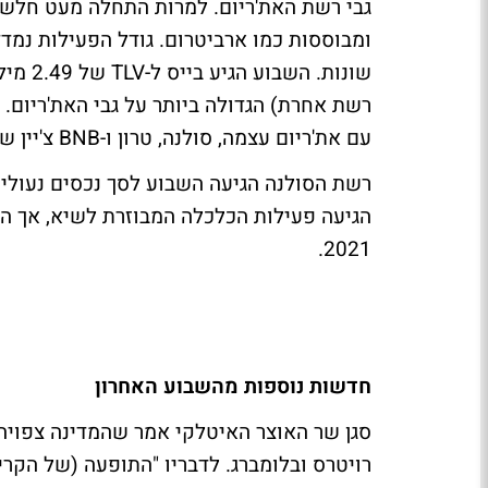
גבי רשת האת'ריום. למרות התחלה מעט חלשה
רשת אחרת) הגדולה ביותר על גבי האת'ריום. 
עם את'ריום עצמה, סולנה, טרון ו-BNB צ'יין של בורסת בייננס.
הגיעה פעילות הכלכלה המבוזרת לשיא, אך 
2021.
חדשות נוספות מהשבוע האחרון
סגן שר האוצר האיטלקי אמר שהמדינה צפוי
רויטרס ובלומברג. לדבריו "התופעה (של הק