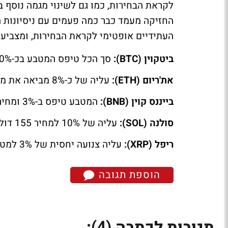
לקראת הבחירות, כמו גם לשינוי מגמה נוסף ב
החזיקה מעמד כבר כמה פעמים עם ניסיונות ה
העתידיים אופטימי לקראת הבחירות, ומצביע
ביטקוין (BTC):
סך הכל טיפס המטבע בכ-10% השבוע והוא נסחר תמורת 68 אלף דולר כעת.
את'ריום (ETH):
עליה של כ-8% מביאה את מחיר המטבע ל-2622 דולר.
בייננס קוין (BNB):
המטבע טיפס ב-3% ומחירו כעת 595 דולר.
סולנה (SOL):
עליה של 10% למחיר 155 דולר למטבע.
ריפל (XRP):
עליה צנועה יחסית של 3% למטבע הפיננסים ומחירו כעת 0.55 דולר.
הוספת תגובה
(4)
תגובות לכתבה
: