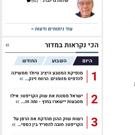
|
שלמה גרינברג
(62)
עוד ניתוחים ודעות
הכי נקראות במדור
היום
השבוע
החודש
1
מנפיקת המטבע היציב טית'ר ממשיכה
להדפיס מזומנים: הרווח זינק...
2
ישראל מסננת את שוק הקריפטו: אילו
מטבעות יישארו בחוץ - ומה זה...
3
רשות שוק ההון מהדקת את הרסן על
הקריפטו: חובה להפריד בין כספי...