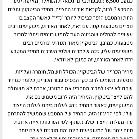
כמעט 6,500 מטבעות ביום. נשאלת השאלה, מאיפה יגיע
ההפרש? לרוב, לקראת אירוע החצייה, מחירי הביטקוין עולים
היות והמטבע הופך כביכול ליותר "נדיר" כאשר הקצב בו
נוצרים מטבעות קטן. עם זאת, לאחר האירוע, משקיעים רבים
עשויים להחליט שהגיעה העת לממש רווחים ויחלו למכור
מטבעות. כמובן, הביטקוין מאוד תנודתי וגורמים רבים
משפיעים עליו, ככה שלמרות שלפי הערכות מחירי המטבע
ירדו לאחר האירוע, זה כמובן לא וודאי.
מחיר הכרייה של הביטקוין, הכולל חשמל, חומרה ועלויות
נוספות, משמש לרוב כקו הבסיס עבור הכורים, כלומר כמחיר
שהם לא ירצו למכור מתחתיו את המטבע, אחרת לא משתלם
להם לייצר ביטקוין. המחיר הזה לרוב משמש גם את
המשקיעים, כאשר המחיר נוהג לעלות ביחס לעלות הייצור
שלו. לפי ההיגיון הזה, המחיר של המטבע שממשיך להתרחק
עוד מעלות הייצור שלו, משקף לפי הערכות ראייה ארוכת
טווח יותר של המשקיעים היות והם מוכנים לשלם יותר
כאשר הם מאמינים שהביטקוין ימשיך לצבור ערך.