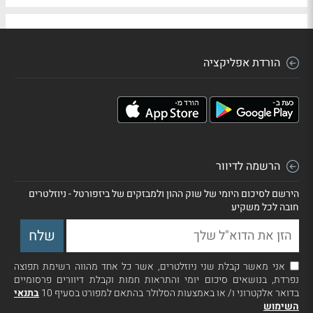
הורדת אפליקציה
הרשמה לדיוור
הירשם לסיכום היומי של שוק ההון ולמבזקים של ביזפורטל - ניוזלטרים
חובה לכל משקיע
אני מאשר קבלת שני ניוזלטרים, אשר כל אחד מהווה רשימת תפוצה
נפרדת, בנושאים סיכום יומי והתראות חמות וקבלת דיוורים פרסומיים
בדואר אלקטרוני ו/ או באמצעות הסלולר בהתאם למפורט בסעיף 10
בתנאי
השימוש