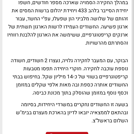
במהלך החקירה הסמויה שארכה מספר חודשים, חשפו
יחידת הסייבר בלהב 433 ויחידת יהלום ברשות המסים את
זהותם של שלושה מלביני הון שפעלו, עפ"י החשד, עבור
ארגון פשיעה. החשודים העמידו לרשות הארגון תשתית של
ארנקים קריפטוגרפיים, ששימשה את הארגון להלבנת רווחיו
והסתרתם מהרשויות.
הבוקר, עם המעבר לחקירה גלויה, נעצרו 2 חשודים, חשודה
נוספת עוכבה לחקירה. חוקרי היחידה תפסו מטבעות
קריפטוגרפיים בשווי של כ-14 מיליון שקל. בחיפוש בבתי
החשודים אותרה כספת ובה מאות אלפי שקלים במזומן
וכסף נוסף במזומן שהוסלק בתוך מכונת כביסה.
בשעה זו החשודים נחקרים במשרדי היחידות, בסיומה
ובהתאם לממצאיה יובאו לדיון בהארכת מעצרם בבימ"ש
השלום בראשל"צ.