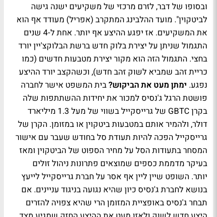
ובסופו של דבר, לזרם מרכזי של משקיעים ישנה גישה
לביטקוין". מועד ההלבינג המתקרב (אפריל) מעודד אף הוא
את המשקיעים. אז יפגע ההיצע אף יותר. אחת ל-4 שנים
התגמול שניתן על יצירת בלוק חדש ברשת הבלוקצ'יין יורד
בחצי. התגמול הזה הוא מקור יצירת מטבעות חדשים (כמו
כריית זהב שמביא לשוק זהב חדש), וכשהקצב יורד ההיצע
נפגע.
ימתן מעט את הביקוש?
בית המשפט אישר לחברה
פושטת הרגל ג'נסיס למכור את יחידות ההשתתפות שלה
בקרן GBTC של גרייסקייל בשווי של מעל 1.3 מיליארד
דולר, ולהמיר אותם במטבעות ביטקוין או במזומן. הקרן של
גרייסקייל הפכה להיות תעודת סל בחודש שעבר עם אישור
המסחר בתעודות הסל על מחיר הספוט של הביטקוין ומאז
בעיקר מדממת כספים שמוצאים פתרונות ניהול זולים
יותר. השופט שיין ליין אף אסר על חברת גרייסקייל לייעץ
בנושא לחברת ג'נסיס כיון שהיא נגועה בניגוד עניינים. אם
תבחר ג'נסיס באופציית המזומן הרי שהיא צפויה להזרים
היצע חדש לשוק ולאזן מעט את ההיצע החזק שמגיע מצד