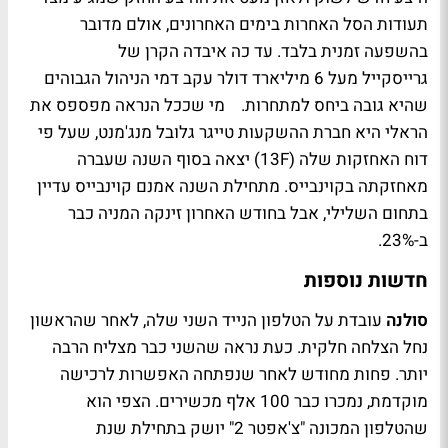
תעודות הסל האחרות בימים האחרונים, אולם מדובר
בהשפעה זמנית בלבד. עד כה איבדה הקרן של
גרייסקייל מעל 6 מיליארד דולר עקב דמי הניהול הגבוהים
שהיא גובה ביחס למתחרות. מי שככל הנראה מפספס את
הראלי היא חברת ההשקעות טייגר גלובל מנג'מנט, שעל פי
דוח האחזקות שלה (13F) יצאה בסוף השנה שעברה
מאחזקתה בקוינבייס. מתחילת השנה אמנם קוינבייס עדיין
בתחום השלילי, אבל בחודש האחרון זינקה המניה כבר
ב-23%.
חדשות נוספות
סולנה
עובדת על הטלפון הנייד השני שלה, לאחר שהראשון
נחל הצלחה חלקית. כעת נראה שהשני כבר מצליח הרבה
יותר. פחות מחודש לאחר שנפתחה האפשרות לרכישה
מוקדמת, נמכרו כבר 100 אלף מכשירים. הצפי הוא
שהטלפון המכונה "צ'אפטר 2" יושק בתחילת שנת