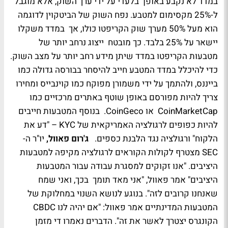
במדד לא נקבע באופן בלעדי על ידי ערך השוק, אלא מוגבל
ל-25% מקסימום למטבע. נפח השוק של הביטקוין לדוגמה
הוא מעל 50% מערך שוק הקריפטו כולו, אך במדד משקלו
יישאר על 25% בלבד. כך מובטח ייצוג נרחב יותר של
מטבעות הקריפטו במדד שיתן מידע רחב יותר על מצב השוק.
כדי להיכלל במדד המטבע חייב להיסחר בבורסה גדולה כמו
בייננס, ולהתמך על ידי משמורן מפוקח כמו קוינבייס ומחירו
צריך להיות מפורסם באופן שוטף באתרים מרכזיים כמו
CoinMarketCap או CoinGeco. בנוסף המטבעות חייבים
להיות כפופים לרגולציה האמריקאית של KYC – "דע את
הלקוח" ורגולציה נגד הלבנת כספים.
ג'רום פאוול,
יו"ר ה-
SEC מצטרף לקולות הקוראים לרגולציה מקיפה למטבעות
היציבים. "אנו זקוקים למסגרת עבודה עבור המטבעות
היציבים" אמר פאוול, "אני מאד תומך בכך, ואני שמח
שאנחנו קרובים לזה". בנוגע לנושא השנוי במחלוקת של
המטבעות המדינתיים אמר פאוול: "אם יהיה לנו CBDC
הקונגרס יצטרך לאשר את זה". הדברים נאמרו די מזמן