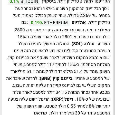
הקריפטו למעל 3 טריליון דולר.
ביטקוין
0.1%
BITCOIN
: סך הכל זינק הביטקוין השבוע ב-18% והוא נסחר כעת
במחיר של 52.369 דולר. שווי השוק הכולל, כאמור, מעל
טריליון דולר.
את'ריום
: גם
0.19%
ETHEREUM
האת'ריום זינק השבוע וחצה מזה זמן רב את רף ה-2800
דולר. מחירו כעת הוא 2801 דולר לאחר שעלה ב-15%
השבוע.
סולנה (SOL):
​הסולנה ממשיך לטפס במעלה
רשימת המטבעות הגדולים והשבוע לראשונה מזה שנים
שהוא נמצא במקום השלישי לאחר שעקף את הבייננס קוין.
העליות הסתכמו ב-15% למחיר 117 דולר למטבע, ושווי
השוק עומד על 51.4 מיליארד דולר לעומת 51.1 מיליארד
של המטבע שאחריו.
בייננס קוין (BNB):
למרות שאיבד את
המקום השלישי גם לבייננס קויין היו עליות יפות השבוע.
מטבע אחד נסחר תמורת 341.6 דולר למטבע לאחר עליה
שבועית של כ-10%.
ריפל (XRP):
הריפל רשם עליה צנועה
יותר של 8% למחיר 0.55 דולר למטבע. שווי השוק של
המטבע עומד על 30 מיליארד דולר.
קרדאנו