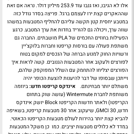
אלו לא הגיבו, ואז גנבו עוד 253.9 מיליון דולר. נראה אם זאת
שההאקרים קצת ירו לעצמם ברגל. פריצה בסדר גודל כזה
במטבע יחסית קטן תקשה עליהם להחליף המטבעות במשהו
שווה ערך, ויכולה גם להוריד בחדות את ערך המטבע. כרגע
הפעילות בחוזים החכמים של PLA מושבתים. החברה גם
משתפת פעולה עם בורסות קריפטו וחברות בלוקצ'יין
ורשויות החוק למנוע הברחה של הנכסים למקום בטוח
לפורצים ולעקוב אחר המטבעות הגנובים. קשה לראות איך
הפורצים יצליחו להתחמק עם השלל המפוקפק שלהם,
וייתכן שבסופו של דבר להיענות להצעת הכופר יהיה
משתלם יותר מבחינתם.
אינדקס קריפטו חדש:
ביוזמה
משותפת לחברת Wintermute (עושה שוק בתחום
הקריפטו) ולאתר חדשות הקריפטו Block יושק אינדקס
חדש, GMCI 30, שיעקוב אחר 30 מטבעות קריפטו, בשאיפה
להביא קצת יותר בהירות לעולם מטבעות הקריפטו הכאוטי.
במדד לא כלולים מטבעות יציבים. כמו כן משקל המטבעות