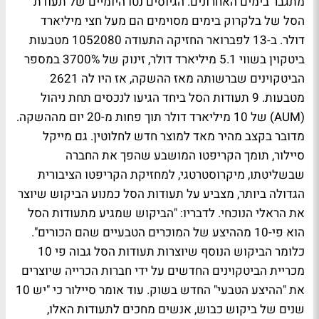
מתגבר בימים האחרונים. הגיוסים נטו היומיים של תעודת
הסל של בלקרוק בימים מסוימים הם מעל חצי מיליארד
דולר. ב-13 לפברואר החזיקה התעודה 1052080 מטבעות
ביטקוין בשווי 5.1 מיליארד דולר, זינוק של 3700% במספר
הביטקוינים שברשותה מאז ההשקה, אז היו לה 2621
מטבעות. 9 תעודות הסל ביחד הגיעו לנכסים תחת ניהול
(AUM) של 10 מיליארד דולר תוך פחות מ-20 יום מההשקה.
מדובר בקצב מהיר מאד למוצר חדש לחלוטין. גם מייקל
סיילור, תומך הקריפטו המושבע שהפך את החברה
שבשליטתו, מיקרוסטרטגי, למחזיקת הקריפטו הציבורית
הגדולה ביותר, מצביע על תעודות הסל כמנוע הביקוש שיוצר
את הראלי הנוכחי. לדבריו: "הביקוש שמגיע מתעודות הסל
הוא פי-10 מההיצע של המוכרים הטבעיים שהם הכורים".
כלומר הביקוש הנוסף שיוצרות תעודות הסל גבוה פי 10
מכריית הביטקוינים החדשים על ידי חברות הכרייה שיוצרים
את "ההיצע הטבעי" החדש בשוק. עוד אומר סיילור כי "יש 10
שנים של ביקוש כבוש, אנשים מחכים לתעודות האלו,