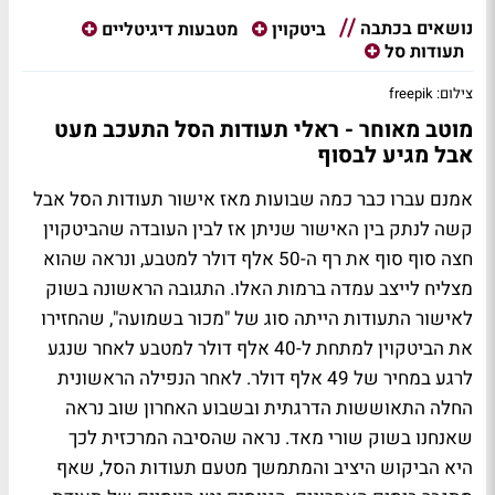
נושאים בכתבה
ביטקוין
מטבעות דיגיטליים
תעודות סל
צילום: freepik
מוטב מאוחר - ראלי תעודות הסל התעכב מעט
אבל מגיע לבסוף
אמנם עברו כבר כמה שבועות מאז אישור תעודות הסל אבל
קשה לנתק בין האישור שניתן אז לבין העובדה שהביטקוין
חצה סוף סוף את רף ה-50 אלף דולר למטבע, ונראה שהוא
מצליח לייצב עמדה ברמות האלו. התגובה הראשונה בשוק
לאישור התעודות הייתה סוג של "מכור בשמועה", שהחזירו
את הביטקוין למתחת ל-40 אלף דולר למטבע לאחר שנגע
לרגע במחיר של 49 אלף דולר. לאחר הנפילה הראשונית
החלה התאוששות הדרגתית ובשבוע האחרון שוב נראה
שאנחנו בשוק שורי מאד. נראה שהסיבה המרכזית לכך
היא הביקוש היציב והמתמשך מטעם תעודות הסל, שאף