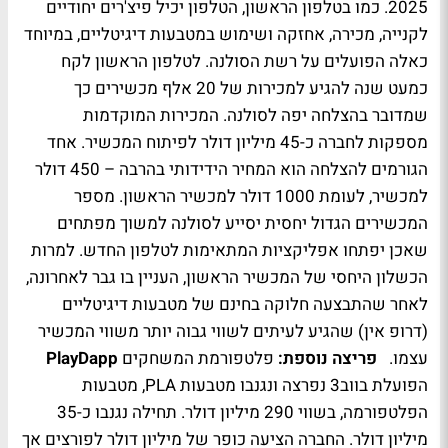
2025. כמו בטלפון הראשון, הטלפון יכיל פיצ'רים יחודיים
לקנייה, מכירה, אחזקה ושימוש במטבעות דיגיטליים, במיוחד
כאלה הפועלים על רשת הסולנה. לטלפון הראשון לקח
כמעט שנה להגיע למכירות של 20 אלף מכשירים כך
שמדובר בהצלחה יפה לסולנה. המכירות המוקדמות
מספקות לחברה כ-45 מיליון דולר לפיתוח המכשיר. אחד
הגורמים להצלחה הוא המחיר הידידותי בהרבה – 450 דולר
למכשיר, לעומת 1000 דולר למכשיר הראשון. מספר
המכשירים הגדול יחסית יסייע לסולנה למשוך מפתחים
שאכן יפתחו אפליקציות המתאימות לטלפון החדש. למרות
הכשלון היחסי של המכשיר הראשון, העניין בו גבר לאחרונה,
לאחר שהתבצעה חלוקה בחינם של מטבעות דיגיטליים
(דרופ אין) שהגיע לעיתים לשווי גבוה יותר משווי המכשיר
עצמו.
פריצה נוספת:
פלטפורמת המשחקים
PlayDapp
הפועלת בווב3 נפרצה ונגנבו מטבעות PLA, מטבעות
הפלטפורמה, בשווי 290 מיליון דולר. תחילה נגנבו כ-35
מיליון דולר. החברה הציעה כופר של מיליון דולר לפורצים אך