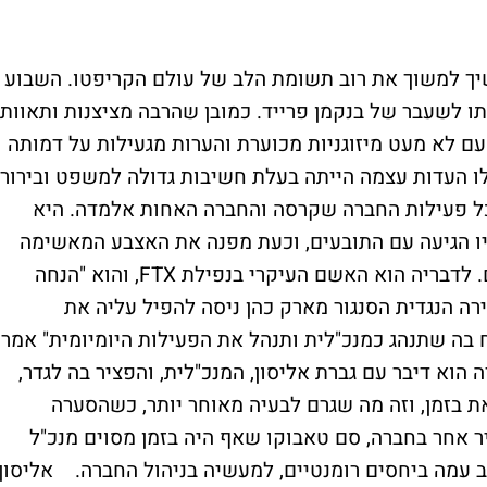
 למשוך את רוב תשומת הלב של עולם הקריפטו. השבוע
תו לשעבר של בנקמן פרייד. כמובן שהרבה מציצנות ותאוות
 עם לא מעט מיזוגניות מכוערת והערות מגעילות על דמותה
ו העדות עצמה הייתה בעלת חשיבות גדולה למשפט ובירור
ל פעילות החברה שקרסה והחברה האחות אלמדה. היא
ו הגיעה עם התובעים, וכעת מפנה את האצבע המאשימה
כלפי שותפה לשעבר, בדומה לעדים הקודמים. לדבריה הוא האשם העיקרי בנפילת FTX, והוא "הנחה
ה הנגדית הסנגור מארק כהן ניסה להפיל עליה את
 בה שתנהג כמנכ"לית ותנהל את הפעילות היומיומית" אמר
הוא דיבר עם גברת אליסון, המנכ"לית, והפציר בה לגדר,
ת בזמן, וזה מה שגרם לבעיה מאוחר יותר, כשהסערה
ר אחר בחברה, סם טאבוקו שאף היה בזמן מסוים מנכ"ל
ב עמה ביחסים רומנטיים, למעשיה בניהול החברה. אליסון