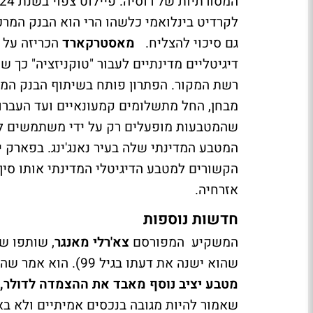
לקרדיט בינלואמי כלשהו הרי הוא הבנק המרכ
גם סיכוי להצליח.
מאסטרקארד
הכריזה על
דיגיטליים מדינתיים לעבור "טוקניזציה" כך שי
רשת המקור. הפתרון פותח בשיתוף הבנק המ
מבחן, החל מתשלומים קמעונאיים ועד העברות
שהמטבעות מופעלים רק על ידי משתמשים ל
המטבע המדינתי שלה בעיר נאנג'ינג. בפארק י
הקשורים למטבע הדיגיטלי המדינתי אותו סין
אזרחיה.
חדשות נוספות
המשקיע המפורסם
צא'רלי מאנגר
, שותפו ש
שהוא ישנה את דעתו בגיל 99). הוא אמר שהוא "סופר שלילי" לגביו, וכינה אותו, שוב, "הונאה" (סקאם).
מטבע יציב נוסף מאבד את ההצמדה לדולר,
שאמור להיות מגובה בנכסים אמיתיים ולא ב