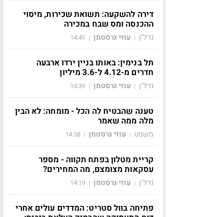
דירה להשקעה: תשואת שכירות, מיסוי
ההכנסה ומס שבח במכירה
נדל"ן
עוזי גרסטמן
14:41
|
|
תל בנימין: באותו בניין ירדו ארבעה
חדרים מ-4.12 ל-3.6 מיליון
נדל"ן
עוזי גרסטמן
14:39
|
|
טענה שהבטיח לה הכל - מומחה: לא הבין
מלה ממה שאמר
משפט
עוזי גרסטמן
14:38
|
|
קריית מטלון בפתח תקווה - מספר
עסקאות מצומצם, מה המחירים?
נדל"ן
עוזי גרסטמן
14:19
|
|
פתיחה בוול סטריט: המדדים עולים אחרי