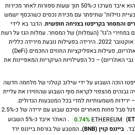
מגובה בנכסי נדל"ן שגם ייצרו הכנסה נוספת. הוא איבד מערכו כ-50% תוך שעות ספורות לאחר מכירות
בעיית נזילות" שתיפתר עם מכירת נכסים כשהכסף ישמש
ים והמסחר בקריפטו בצניחה חופשית
. הדבר בא לידי
ם במחירי ה"גז" (העמלות) של המסחר. עמלות הגז על רשת
האת'ריום נמצאים ברמתם הנמוכה ביותר מאז אוקטובר 2022. הירידה בפעילות נובעת מירידה כללית
שרובם פועלים על רשת האת'ריום, פעילות באפליקציות החוזים החכמים (DeFi)
נוספת על גבי האת'ריום) – כל הפעילויות העיקריות המאפיינות את
טו הוכה השבוע על ידי שילוב קטלני של מלחמה חדשה
יה גבוהים מהצפוי לקראת סוף השבוע שהחזירו את עליית
– ירידות משמעותיות למדי בכל המטבעות הגדולים.
. מטבע הדגל סבל פחות מאחרים וסיכם שבוע עם ירידה של כ-2.5%
. האת'ר איבד כ-5% השבוע
0.74%
ETHEREUM
בייננס קוין (BNB).
המטבע של בורסת בייננס ירד