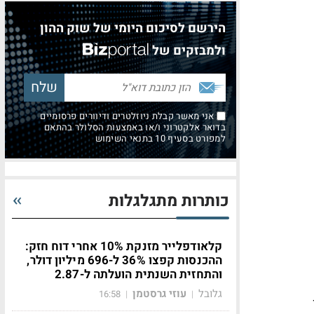
הירשם לסיכום היומי של שוק ההון
ולמבזקים של
אני מאשר קבלת ניוזלטרים ודיוורים פרסומיים
בדואר אלקטרוני ו/או באמצעות הסלולר בהתאם
למפורט בסעיף 10 בתנאי השימוש
כותרות מתגלגלות
קלאודפלייר מזנקת 10% אחרי דוח חזק:
ההכנסות קפצו 36% ל-696 מיליון דולר,
והתחזית השנתית הועלתה ל-2.87
גלובל
עוזי גרסטמן
16:58
|
|