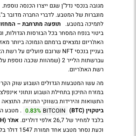
מוגברות של המטבע. לדברי החברה מדובר ב"
לתמיכה במטבע.
תופעה מתרחבת – המחזור
ביטוי בנפח המסחר בכל הבורסות הגדולות, וג
בעניין בנכסי
NFT
uברשתות הלייר 2 (שמהוות שכבה 
רשת האת'ריום.
מה עשו המטבעות הגדולים השבוע
שוק הקריפ
במזרח התיכון בתחילת השבוע ונתוני אינפלצ
התשואות והירידות בשווקי המניות. התוצאה 
ביטקוין (BTC)
0.83%
BITCOIN
בלבד למחיר של 26,7 אלפי דולרים.
את'ר (ETH)
וכעת נסחר מטבע אחד תמורת 1547 דולר בלבד.