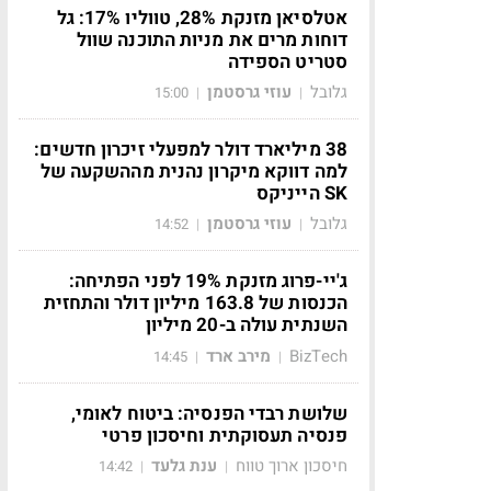
אטלסיאן מזנקת 28%, טווליו 17%: גל
דוחות מרים את מניות התוכנה שוול
סטריט הספידה
גלובל
עוזי גרסטמן
15:00
|
|
38 מיליארד דולר למפעלי זיכרון חדשים:
למה דווקא מיקרון נהנית מההשקעה של
SK הייניקס
גלובל
עוזי גרסטמן
14:52
|
|
ג'יי-פרוג מזנקת 19% לפני הפתיחה:
הכנסות של 163.8 מיליון דולר והתחזית
השנתית עולה ב-20 מיליון
BizTech
מירב ארד
14:45
|
|
שלושת רבדי הפנסיה: ביטוח לאומי,
פנסיה תעסוקתית וחיסכון פרטי
חיסכון ארוך טווח
ענת גלעד
14:42
|
|