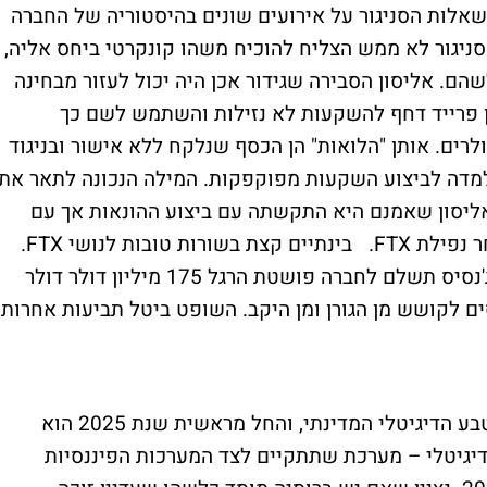
כל שאלות הסניגור על אירועים שונים בהיסטוריה של החברה
ניגור לא ממש הצליח להוכיח משהו קונקרטי ביחס אליה,
ם. אליסון הסבירה שגידור אכן היה יכול לעזור מבחינה
 פרייד דחף להשקעות לא נזילות והשתמש לשם כך
לרים. אותן "הלואות" הן הכסף שנלקח ללא אישור ובניגוד
 והועבר לחברת אלמדה לביצוע השקעות מפוקפקות. המילה הנכונה לתאר את
ה אליסון שאמנם היא התקשתה עם ביצוע ההונאות אך עם
הזמן "התרגלה" לכך, וכן כי חשה "הקלה" לאחר נפילת FTX. בינתיים קצת בשורות טובות לנושי FTX.
בית המשפט אישר הסכם פשרה לפיו חברת ג'נסיס תשלם לחברה פושטת הרגל 175 מיליון דולר דולר
 לקושש מן הגורן ומן היקב. השופט ביטל תביעות אחרות
הבנק המרכזי תומך בקידום רעיון המטבע הדיגיטלי המדינתי, והחל מראשית שנת 2025 הוא
דיגיטלי – מערכת שתתקיים לצד המערכות הפיננסיות