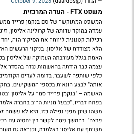
— הגורו (@daardos)
October 9, 2023
משפט FTX - העדה המרכזית
המשפט המתוקשר של סם בנקמן פרייד ממשיך
עמדה במוקד עדותה של קרולינה אליסון, וזוג
רכילות קטנונית ליוותה את הסיקור הזה, יחד
הלא מצודדת של אליסון. בניקוי הרעשים האל
האמת בגלל מעורבתה העמוקה של אליסון בכ
עצמה כבר הודתה בהאשמות נגדה בהסדר אלי
אותה" לבצע הונאות בכספי המשקיעים. בחקיר
האשמה – "בנקמן פרייד סמך על אליסון ובטח
בפתח דבריו, "כבעל מניות הרוב בחברה אלמדה 
משהו שיגן מפני נפילה כזו. היא לא עשתה זא
פרצה". בהמשך ניסה לקשר בין יחסיה עם בכי
משותף עם אליסון באלמדה, וכנראה גם מעור