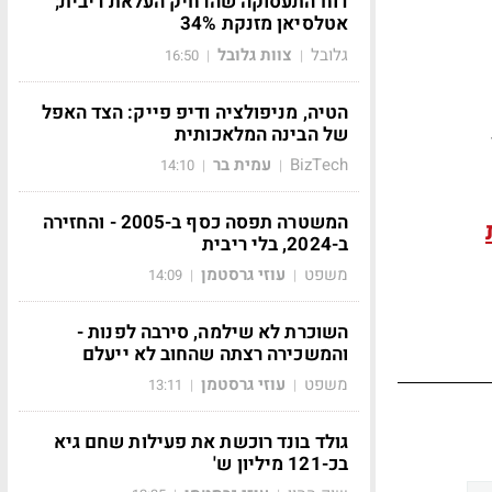
דוח התעסוקה שהרחיק העלאת ריבית;
אטלסיאן מזנקת 34%
גלובל
צוות גלובל
16:50
|
|
הטיה, מניפולציה ודיפ פייק: הצד האפל
של הבינה המלאכותית
BizTech
עמית בר
14:10
|
|
המשטרה תפסה כסף ב-2005 - והחזירה
ב-2024, בלי ריבית
משפט
עוזי גרסטמן
14:09
|
|
השוכרת לא שילמה, סירבה לפנות -
והמשכירה רצתה שהחוב לא ייעלם
משפט
עוזי גרסטמן
13:11
|
|
גולד בונד רוכשת את פעילות שחם גיא
בכ-121 מיליון ש'