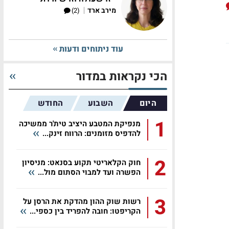
|
מירב ארד
(2)
עוד ניתוחים ודעות
הכי נקראות במדור
היום
השבוע
החודש
1
מנפיקת המטבע היציב טית'ר ממשיכה
להדפיס מזומנים: הרווח זינק...
2
חוק הקלאריטי תקוע בסנאט: מניסיון
הפשרה ועד למבוי הסתום מול...
3
רשות שוק ההון מהדקת את הרסן על
הקריפטו: חובה להפריד בין כספי...