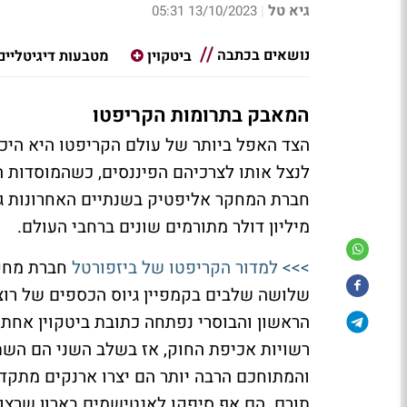
גיא טל
13/10/2023 05:31
|
נושאים בכתבה
ביטקוין
מטבעות דיגיטליים
המאבק בתרומות הקריפטו
הצד האפל ביותר של עולם הקריפטו היא היכו
לנצל אותו לצרכיהם הפיננסים, כשהמוסדות ה
מיליון דולר מתורמים שונים ברחבי העולם.
>>> למדור הקריפטו של ביזפורטל
חברת מחקר
הראשון והבוסרי נפתחה כתובת ביטקוין אחת 
רשויות אכיפת החוק, אז בשלב השני הם השת
והמתוחכם הרבה יותר הם יצרו ארנקים מתקד
תורם. הם אף סיפקו לאנטישמים בארון שרצו