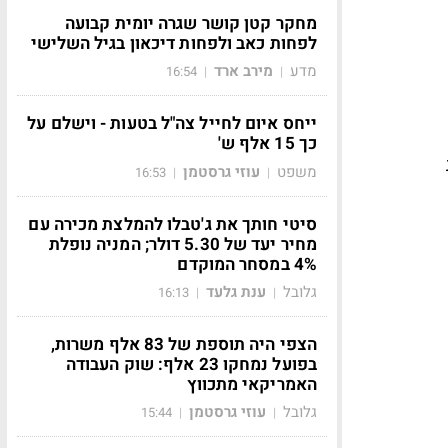
מחקר קטן קושר שגרה יומית קבועה
לפחות כאב ולפחות דיכאון בגיל השלישי
מדע
מירב ארד
16:54
|
|
ייחס איום לחייל צה"ל בטעות - וישלם על
כך 15 אלף ש'
משפט
עוזי גרסטמן
16:53
|
|
סיטי חותך את ג'טבלו להמלצת מכירה עם
מחיר יעד של 5.30 דולר; המניה נופלת
4% במסחר המוקדם
גלובל
ענת גלעד
16:13
|
|
הצפי היה תוספת של 83 אלף משרות,
בפועל נמחקו 23 אלף: שוק העבודה
האמריקאי מתכווץ
גלובל
עוזי גרסטמן
15:44
|
|