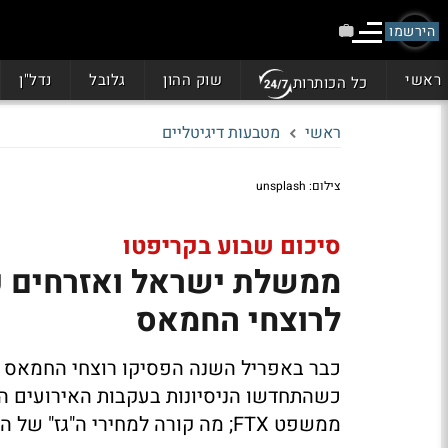
הירשמו
ראשי
שוק ההון
גלובל
נדל"ן
כל הכותרות
ראשי
מטבעות דיגיטליים
צילום: unsplash
סיכום שבוע בקריפטו
ממשלת ישראל ואזרחים פר
לרוצחי החמאס
כבר באפריל השנה הפסיקו רוצחי החמאס 
כשהתחדשו הניסיונות בעקבות האירועים הא
ממשפט FTX; מה קורה למחירי ה"גז" של האת'ר - וחדשות נוספות מעולם הקריפטו