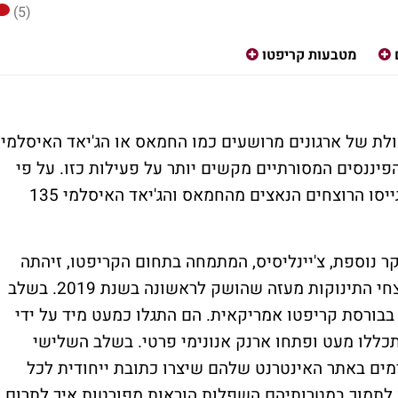
(5)
מטבעות קריפטו
לת של ארגונים מרושעים כמו החמאס או הג'יאד האיסלמי
פיננסים המסורתיים מקשים יותר על פעילות כזו. על פי
חברת המחקר אליפטיק בשנתיים האחרונות גייסו הרוצחים הנאצים מהחמאס והג'יאד האיסלמי 135
 נוספת, צ'יינליסיס, המתמחה בתחום הקריפטו, זיהתה
שלושה שלבים בקמפיין גיוס הכספים של רוצחי התינוקות מעזה שהושק לראשונה בשנת 2019. בשלב
בבורסת קריפטו אמריקאית. הם התגלו כמעט מיד על ידי
כללו מעט ופתחו ארנק אנונימי פרטי. בשלב השלישי
מים באתר האינטרנט שלהם שיצרו כתובת ייחודית לכל
 לתמוך במטרותיהם השפלות הוראות מפורטות איך לתרום