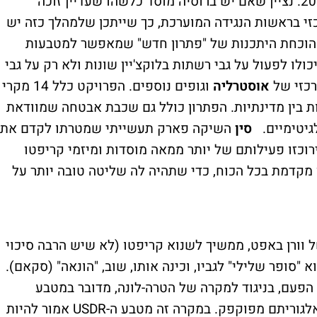
המסורתיות של רוסיה. פיילוט צפוי בשנת 2024. נציין שאם יש ברוסיה מוסד כלשהו שעדיין זוכה
זי בראשות הנגידה המוערכת, כך שייתכן שלמהלך כזה יש
 הוכחת היתכנות של "פתרון חדש" שמאפשר למטבעות
כולו לפעול על גבי רשתות בלוקצ'יין שונות ולא רק על גבי
רכזי של
אוסטרליה
וגופים נוספים. הפרויקט כלל 14 מקרי
 בין מדינתיות. הפתרון כולל גם שכבת אבטחה שמוודאת
גיטימיים.
סין
השיקה פארק תעשייתי שמטרתו לקדם את
רוכזו פעילותם של יותר ממאה מוסדות ומיזמי קריפטו
 מקדמת בכל הכוח, כדי שתהיה לה שליטה טובה יותר על
ל וורן באפט, ממשיך לשנוא קריפטו (לא שיש הרבה סיכוי
הפעם, בניגוד למקרה של הטרה-לונה, מדובר במטבע
אלגוריתם מפוקפק. במקרה זה מטבע ה-
USDR
אמור להיות