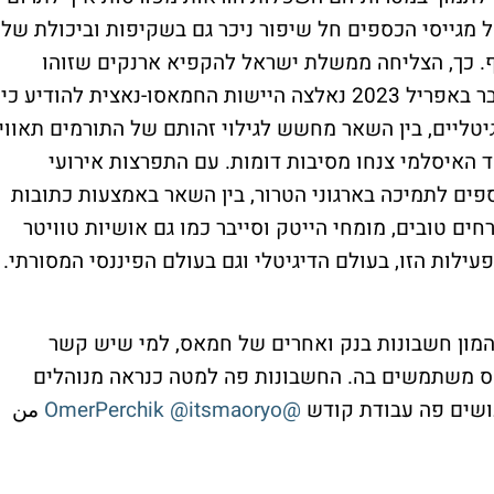
 מגייסי הכספים חל שיפור ניכר גם בשקיפות וביכולת של
. כך, הצליחה ממשלת ישראל להקפיא ארנקים שזוהו
ככאלה שמשמשים את ארגוני הטרור, עד שכבר באפריל 2023 נאלצה היישות החמאסו-נאצית להודיע כי
טליים, בין השאר מחשש לגילוי זהותם של התורמים תאווי
ד האיסלמי צנחו מסיבות דומות. עם התפרצות אירועי
ספים לתמיכה בארגוני הטרור, בין השאר באמצעות כתובות
חים טובים, מומחי הייטק וסייבר כמו גם אושיות טוויטר
לות הזו, בעולם הדיגיטלי וגם בעולם הפיננסי המסורתי.
 המון חשבונות בנק ואחרים של חמאס, למי שיש קשר
דע אותם שחמאס משתמשים בה. החשבונות פה למטה כנראה מנוהלים
עושים פה עבודת קודש
@OmerPerchik
@itsmaoryo
من