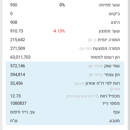
שער פתיחה
0%
950
ביקוש
0
היצע
908
שער ממוצע
-4.13%
910.73
תמורה יומית
215,642
(ב ₪)
תמורה ממוצעת
271,509
(90 יום)
הון רשום למסחר
63,011,703
שווי שוק
572,146
(אלפי ₪)
הון עצמי
394,814
(אלפי ₪)
רווח לפי דו"ח אחרון
32,456
(רבעון
אחרון)
מכפיל רווח
12.73
(12 חודשים אחרונים)
מספר נייר
1080837
ענף
עץ, נייר ודפוס
מטבע
ש"ח