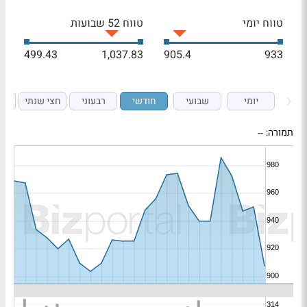
טווח יומי
טווח 52 שבועות
499.43
1,037.83
905.4
933
יומי
שבועי
חודשי
רבעוני
חצי שנתי
ש
תמורה:
--