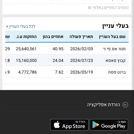
נתונים כספיים באלפי ₪
בעלי עניין
לכל בעלי העניין +
שם בעל העניין
תאריך פעולה
אחוזים בהון
החזקות ע.נ.
שווי 
מנור אס.פי.וי
2026/02/03
40.95
25,640,561
16.29
קבוץ סאסא
2024/07/23
24.04
15,160,000
652.8
ברנט פסח
2026/05/19
7.62
4,772,786
336.9
הורדת אפליקציה