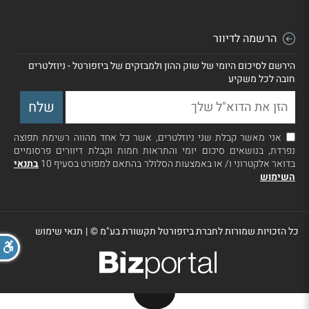
הרשמה לדיוור
הירשם לסיכום היומי של שוק ההון ולמבזקים של ביזפורטל - ניוזלטרים
חובה לכל משקיע
אני מאשר קבלת שני ניוזלטרים, אשר כל אחד מהווה רשימת תפוצה
נפרדת, בנושאים סיכום יומי והתראות חמות וקבלת דיוורים פרסומיים
בדואר אלקטרוני ו/ או באמצעות הסלולר בהתאם למפורט בסעיף 10
בתנאי
השימוש
כל הזכויות שמורות לחברת ביזפורטל תקשורת בע"מ ©
|
תנאי שימוש