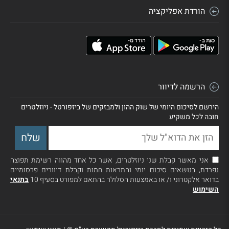
הורדת אפליקציה
הרשמה לדיוור
הירשם לסיכום היומי של שוק ההון ולמבזקים של ביזפורטל - ניוזלטרים
חובה לכל משקיע
אני מאשר קבלת שני ניוזלטרים, אשר כל אחד מהווה רשימת תפוצה
נפרדת, בנושאים סיכום יומי והתראות חמות וקבלת דיוורים פרסומיים
בדואר אלקטרוני ו/ או באמצעות הסלולר בהתאם למפורט בסעיף 10
בתנאי
השימוש