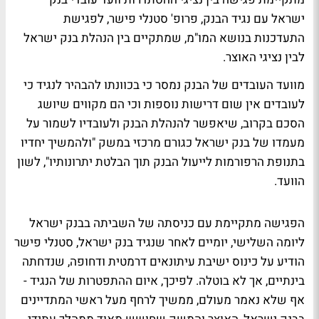
ישראל עם נגיד הבנק, פרופ' סטנלי פישר, לפגישת
התעדכנות בנושא המו"מ, שמתקיים בין הנהלת בנק ישראל
לבין נציגי האוצר.
מוועד העובדים של הבנק נמסר כי בכוונתו להבהיר לנגיד כי
לעובדים אין שום דרישות נוספות וכי הם מקווים שיושג
הסכם בקרוב, שיאפשר להנהלת הבנק ולעובדיו לשמור על
מעמדו של בנק ישראל כגורם מרכזי במשק "ולהמשיך יחדיו
בתנופת הרפורמות לייעול הבנק תוך הבלטת יתרונותיו", לשון
הוועד.
הפגישה מתקיימת עם כניסתה של השביתה בבנק ישראל
ליומה השלישי, יומיים לאחר שנגיד בנק ישראל, סטנלי פישר
הודיע על כינוס ישיבת עיתונאים דרמטית ודחופה, שנדחתה
בינתיים, אך לא בוטלה. לפיכך, איום ההתפטרות של הנגיד -
אף שלא נאמר מעולם, ממשיך לרחף מעל ראשי המתדיינים