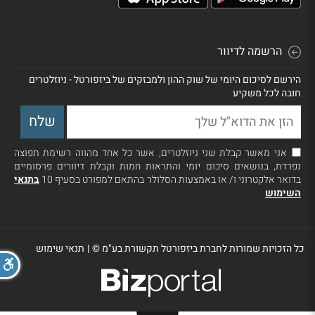
הרשמה לדיוור
הירשם לסיכום היומי של שוק ההון ולמבזקים של ביזפורטל - ניוזלטרים
חובה לכל משקיע
אני מאשר קבלת שני ניוזלטרים, אשר כל אחד מהווה רשימת תפוצה
נפרדת, בנושאים סיכום יומי והתראות חמות וקבלת דיוורים פרסומיים
בדואר אלקטרוני ו/ או באמצעות הסלולר בהתאם למפורט בסעיף 10
בתנאי
השימוש
כל הזכויות שמורות לחברת ביזפורטל תקשורת בע"מ ©
|
תנאי שימוש