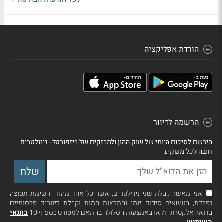
הורדת אפליקציה
הרשמה לדיוור
הירשם לסיכום היומי של שוק ההון ולמבזקים של ביזפורטל - ניוזלטרים
חובה לכל משקיע
אני מאשר קבלת שני ניוזלטרים, אשר כל אחד מהווה רשימת תפוצה
נפרדת, בנושאים סיכום יומי והתראות חמות וקבלת דיוורים פרסומיים
בדואר אלקטרוני ו/ או באמצעות הסלולר בהתאם למפורט בסעיף 10
בתנאי
השימוש