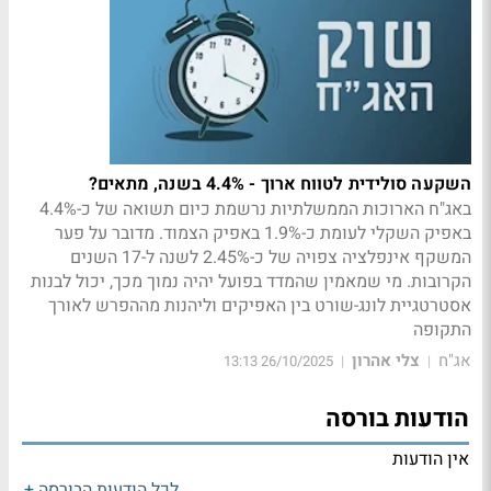
השקעה סולידית לטווח ארוך - 4.4% בשנה, מתאים?
באג"ח הארוכות הממשלתיות נרשמת כיום תשואה של כ-4.4%
באפיק השקלי לעומת כ-1.9% באפיק הצמוד. מדובר על פער
המשקף אינפלציה צפויה של כ-2.45% לשנה ל-17 השנים
הקרובות. מי שמאמין שהמדד בפועל יהיה נמוך מכך, יכול לבנות
אסטרטגיית לונג-שורט בין האפיקים וליהנות מההפרש לאורך
התקופה
אג"ח
צלי אהרון
26/10/2025 13:13
|
|
הודעות בורסה
אין הודעות
לכל הודעות הבורסה +