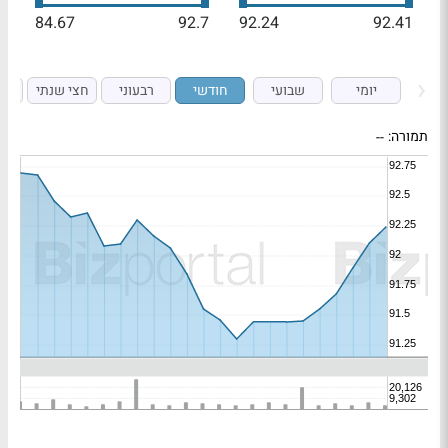
84.67
92.7
92.24
92.41
יומי
שבועי
חודשי
רבעוני
חצי שנתי
ש
תמורה:
--