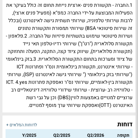
1.החברה - תקשורת פנים -ארצית נייחת תחום זה כולל בעיקר את
הפעילות המבוצעת על-ידי החברה כמפ"א (מפעיל פנים ארצי),
לרבות שירותי טלפוניה, שירותי תשתית גישה לאינטרנט (ובכלל
זה שירות סיטונאי BSA) שירותי תמסורת ותקשורת נתונים
ושירות סיטונאי שימוש בתשתיות פיזיות של החברה. 2.פלאפון -
תקשורת סלולארית ("רט"ן") שירותי רדיו-טלפון תאי נייד
(תקשורת סלולארית), שיווק ציוד קצה, התקנה, הפעלה ותחזוקה
של ציוד ומערכות בתחום התקשורת הסלולארית. 3.בזק בינלאומי
- שירותי אינטרנט, תקשורת בינלאומית ונס"ר ופתרונות ICT
("שירותי בזק בינלאומי (" שירותי גישה לאינטרנט (ISP), שירותי
תקשורת בין-לאומיים, שירותי נס"ר ואספקת פתרונות ICT. 4.yes
- טלוויזיה רב -ערוצית - שירותי שידורי טלוויזיה דיגיטאליים רב
ערוציים למנויים באמצעות לווין(DBS) וכן על גבי רשת
האינטרנט (OTT)ואספקת שירותי ערך מוסף למנויים.
דוחות
לדוחות המלאים +
תקופה
Q2/2026
Q2/2025
Y/2025