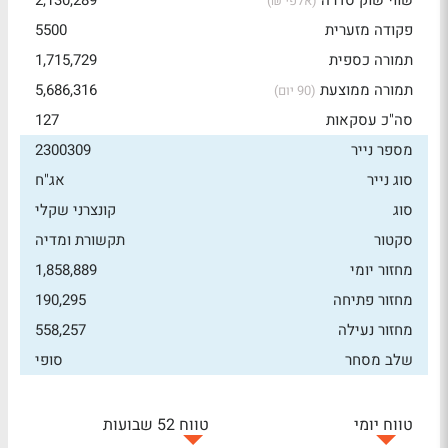
שווי שוק סדרה
2,130,289
(אלפי ₪)
פקודה מזערית
5500
תמורה כספית
1,715,729
תמורה ממוצעת
5,686,316
(90 יום)
סה"כ עסקאות
127
מספר נייר
2300309
סוג נייר
אג"ח
סוג
קונצרני שקלי
סקטור
תקשורת ומדיה
מחזור יומי
1,858,889
מחזור פתיחה
190,295
מחזור נעילה
558,257
שלב מסחר
סופי
טווח יומי
טווח 52 שבועות