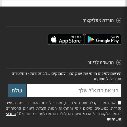
הורדת אפליקציה
הרשמה לדיוור
הירשם לסיכום היומי של שוק ההון ולמבזקים של ביזפורטל - ניוזלטרים
חובה לכל משקיע
אני מאשר קבלת שני ניוזלטרים, אשר כל אחד מהווה רשימת תפוצה
נפרדת, בנושאים סיכום יומי והתראות חמות וקבלת דיוורים פרסומיים
בדואר אלקטרוני ו/ או באמצעות הסלולר בהתאם למפורט בסעיף 10
בתנאי
השימוש