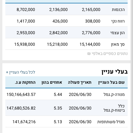
הכנסות
2,165,000
2,136,000
8,702,000
רווח נקי
308,000
426,000
1,417,000
הון עצמי
2,776,000
2,842,000
2,953,000
סך מאזן
15,144,000
15,218,000
15,938,000
נתונים כספיים באלפי ₪
בעלי עניין
לכל בעלי העניין +
שם בעל העניין
תאריך פעולה
אחוזים בהון
החזקות ע.נ.
ש
מנורה-ק.גמל
2026/06/30
5.44
150,166,643.57
1
כלל
2
147,680,526.82
5.35
2026/06/30
ביטוח-ק.גמל
מגדל-משתתפות
2026/06/30
5.13
141,674,216
3