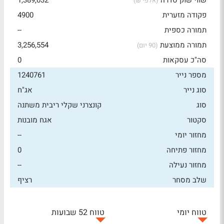
שווי שוק סדרה
1,389,032
(אלפי ₪)
פקודה מזערית
4900
תמורה כספית
--
תמורה ממוצעת
3,256,554
(90 יום)
סה"כ עסקאות
0
מספר נייר
1240761
סוג נייר
אג"ח
סוג
קונצרני שקלי ריבית משתנה
סקטור
אגח מובנות
מחזור יומי
--
מחזור פתיחה
0
מחזור נעילה
--
שלב מסחר
רציף
טווח יומי
טווח 52 שבועות