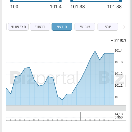
100
101.4
101.38
101.38
יומי
שבועי
חודשי
רבעוני
חצי שנתי
ש
תמורה:
--