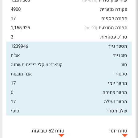
שווי שוק סדרה
1,209,565
(אלפי ₪)
פקודה מזערית
4900
תמורה כספית
17
תמורה ממוצעת
1,155,925
(90 יום)
סה"כ עסקאות
3
מספר נייר
1239946
סוג נייר
אג"ח
סוג
קונצרני שקלי ריבית משתנה
סקטור
אגח מובנות
מחזור יומי
17
מחזור פתיחה
0
מחזור נעילה
17
שלב מסחר
סופי
טווח יומי
טווח 52 שבועות