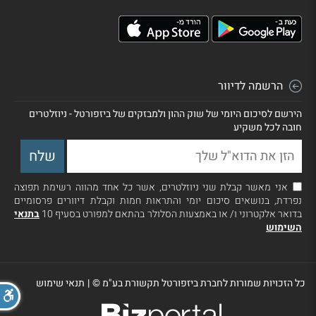
הרשמה לדיוור
הירשם לסיכום היומי של שוק ההון ולמבזקים של ביזפורטל - ניוזלטרים
חובה לכל משקיע
אני מאשר קבלת שני ניוזלטרים, אשר כל אחד מהווה רשימת תפוצה
נפרדת, בנושאים סיכום יומי והתראות חמות וקבלת דיוורים פרסומיים
בדואר אלקטרוני ו/ או באמצעות הסלולר בהתאם למפורט בסעיף 10
בתנאי
השימוש
כל הזכויות שמורות לחברת ביזפורטל תקשורת בע"מ ©
|
תנאי שימוש