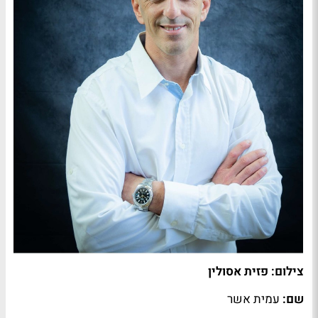
צילום: פזית אסולין
שם:
עמית אשר