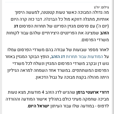
צילום: יח"צ
מה גדולה המבוכה כאשר טעות קטנטנה, למעשה היפוך
אותיות, מתגלה דווקא מול כל הברנז'ה. דבר כזה קרה היום
(יום ה') עם פרסום מגזין הפרינט של תחרות הפרסום
דג
הזהב
שמציגה את הפרינטים היצירתיים שלהם עבור לקוחות
משרדי הפרסום.
לאחר מספר שבועות של עבודה בהם משרדי הפרסום עמלו
על
המודעות עבור תחרות
דג הזהב
, הופץ הבוקר המגזין באזור
גוש דן ובקרב משרדי הפרסום המגזין ונשלח לכל משרדי
הפרסום המשתתפים. במשרד אחד השמחה למראה הגיליון
היתה מהולה בקצת מבוכה על גבול הדכאון.
דרורי ארועטי ברמן
שהגיש לדג הזהב 4 מודעות, מצא טעות
מביכה שחמקה מעיני כולם בתהליך אישור המודעה וההורדה
לדפוס - במודעה שלו עבור העיתון
ישראל היום
.