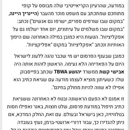
במודעה, שהרעיון הקריאייטיבי שלה מבוסס על קופי
מתוחכם שמתכתב עם משפט מוכר מהעבר (
היינריך היינה
,
"במקום שבו שורפים ספרים, ישרפו גם אנשים") נכתב:
"במקום שבו משלמים על עיתונים, יום אחד ישלמו גם על
אפקליציות". הטעות היא כמובן במילה האחרונה שם היפוך
האותיות ונכתב "אפקליציות" במקום "אפליקציות".
כמובן שבענף הפרסום יש מי שכבר נהנה ללעוג לישראל
היום על הפאדיחה הלא נעימה. הראשון לזהות אותה היה
אבישי קשת
ממשרד
יהושע TBWA
שכתב בפייסבוק
שלו: כשעיתון מוציא לעצמו מודעה עם שגיאת כתיב הוא
אפילו לא שווה להיות מחולק בחינם".
זו אמנם לא הפעם הראשונה ובטח לא האחרונה ששגיאת
כתיב תיפול במודעת פרסום, שלט חוצות, באנר ואפילו חסות
בטלוויזיה, כאן בישראל ובעולם. עם זאת, החלק המדכא, אם
ניתן להגדירו כך, עבור דרורי-ארועטי-ברמן, נעוץ בעובדה