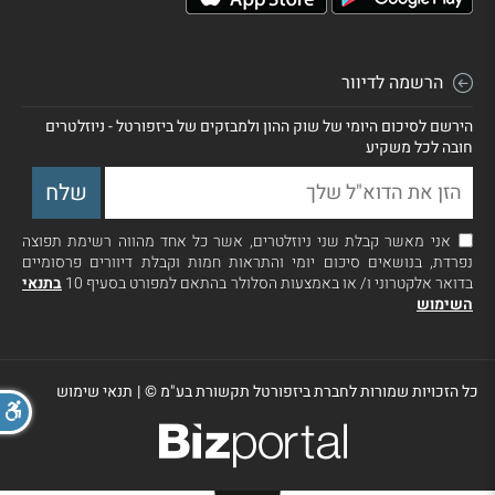
הרשמה לדיוור
הירשם לסיכום היומי של שוק ההון ולמבזקים של ביזפורטל - ניוזלטרים
חובה לכל משקיע
אני מאשר קבלת שני ניוזלטרים, אשר כל אחד מהווה רשימת תפוצה
נפרדת, בנושאים סיכום יומי והתראות חמות וקבלת דיוורים פרסומיים
בדואר אלקטרוני ו/ או באמצעות הסלולר בהתאם למפורט בסעיף 10
בתנאי
השימוש
כל הזכויות שמורות לחברת ביזפורטל תקשורת בע"מ ©
|
תנאי שימוש