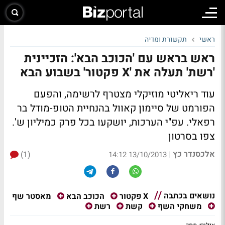
ראשי
תקשורת ומדיה
ראש בראש עם 'הכוכב הבא': הזכיינית
'רשת' תעלה את 'X פקטור' בשבוע הבא
עוד ריאליטי מוזיקלי מצטרף לרשימה, והפעם
הפורמט של סיימון קאוול בהנחיית הטופ-מודל בר
רפאלי. עפ"י הערכות, יושקעו בכל פרק כמיליון ש'.
צפו בסרטון
אלכסנדר כץ
(1)
|
13/10/2013 14:12
נושאים בכתבה
מאסטר שף
X פקטור
הכוכב הבא
משחקי השף
קשת
רשת