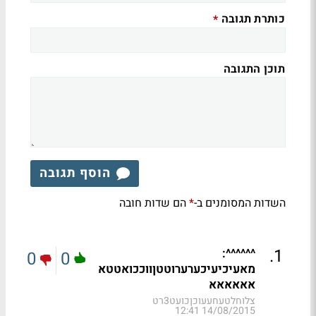
כותרת תגובה
*
תוכן התגובה
הוסף תגובה
השדות המסומנים ב-
הם שדות חובה
*
.
1
^^^^^^:
0
0
מאעיכיעיכערערוטטןווככואטטא
אאאאאא
צלוחלטעחעעוכןכועט3רט
14/08/2015 12:41