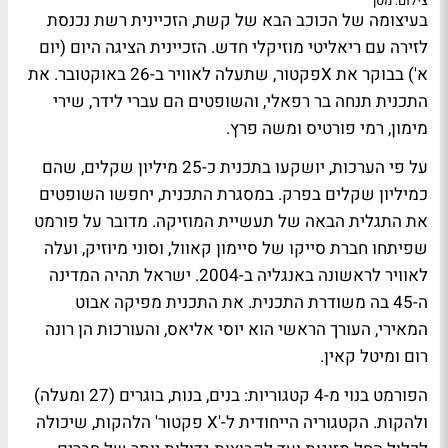
צילום: מסך
בעיצומה של
הכוכב הבא
של
קשת
, הזכיינית
רשת
נכנסת
לזירה עם ריאליטי מוזיקלי חדש. הזכיינית הציגה היום (יום
א') בבוקר את
Xפקטור
, שתעלה לאוויר ב-26 באוקטובר. את
התכנית תנחה
בר רפאלי
, והשופטים הם
עברי לידר
,
שירי
מימון
,
רמי פורטיס
ו
משה פרץ
.
על פי הערכות, יושקעו בתכנית כ-25 מיליון שקלים, שהם
כמיליון שקלים בפרק. במסגרת התכנית, יחפשו השופטים
את התגלית הבאה של תעשיית המוזיקה. מדובר על פורמט
שפיתחו חברת
סייקו
של
סיימון קאוול
, ו
סוני מיוזיק
, ועלה
לאוויר לראשונה באנגליה ב-2004. ישראל תהיה המדינה
ה-45 בה משודרת התכנית. את התכנית מפיקה
אבוט
המאירי
, העורך הראשי הוא
יוסי אליאס
, והעורכות הן
רונה
רום
ו
מיטל קאין
.
הפורמט בנוי מ-4 קטגוריות: בנים, בנות, בוגרים (27 ומעלה)
ולהקות. הקטגוריה הייחודית ל-'X פקטור' הלהקות, שיכולה