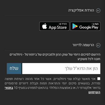
הורדת אפליקציה
הרשמה לדיוור
הירשם לסיכום היומי של שוק ההון ולמבזקים של ביזפורטל - ניוזלטרים
חובה לכל משקיע
אני מאשר קבלת שני ניוזלטרים, אשר כל אחד מהווה רשימת תפוצה
נפרדת, בנושאים סיכום יומי והתראות חמות וקבלת דיוורים פרסומיים
בדואר אלקטרוני ו/ או באמצעות הסלולר בהתאם למפורט בסעיף 10
בתנאי
השימוש