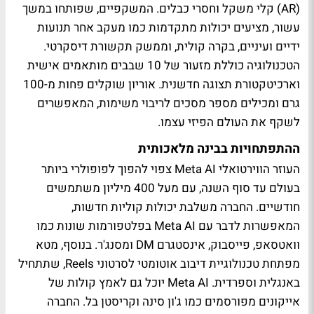
(AR) קלי משקל וחסרי כבלים. המשקפיים, שפותחו במשך
עשור, מציעים יכולות מתקדמות כמו מעקב אחר תנועות
ידיים ועיניים, בקרה קולית, וממשק תקשורת דיסקרטי.
הטכנולוגיה כוללת מזעור של 10 שבבים מותאמים אישית
וארכיטקטורת תצוגה חדשנית. אוריון שוקלים פחות מ-100
גרם ומכילים מספר מסכים לריבוי משימות, המאפשרים
לשקף את העולם הפיזי עצמו.
ההתפתחויות בבינה מלאכותית
העוזר הווירטואלי Meta AI צפוי להפוך לפופולרי ביותר
בעולם עד סוף השנה, עם מעל 400 מיליון משתמשים
חודשיים. החברה משלבת יכולות קוליות חדשות,
המאפשרות לדבר עם Meta AI בפלטפורמות שונות כמו
וואטסאפ, פייסבוק, אינסטגרם DM ומסנג'ר. בנוסף, מטא
מפתחת טכנולוגיית דיבוב אוטומטי לסרטוני Reels, שתתחיל
באנגלית וספרדית. Meta AI יוכל גם לאמץ קולות של
אייקונים מפורסמים כמו ג'ון סינה וקריסטן בל. החברה