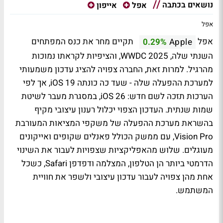
נושאים בכתבה
אפל
אייפון
אפל
אפל
תקיים מחר את כנס המפתחים
0.29%
Apple
השנתי שלה, WWDC 2025, והציפיות לקראתו נמוכות
מהרגיל. למרות זאת, החברה צפויה להציג עדכון משמעותי
למערכת ההפעלה שלה - שעד כה כונתה iOS 19, אך לפי
הערכות תזכה לשם חדש: iOS 26, במסגרת מעבר לשיטת
שמות שנתית. העדכון הצפוי יכלול רענון עיצובי מקיף
בהשראת מערכת ההפעלה של משקפי המציאות המעורבת
Vision Pro, עם ממשק הכולל פאנלים שקופים ואייקונים
מעוגלים. שלוש מהאפליקציות שצפויות לעבור את השינוי
הדרמטי ביותר הן הטלפון, המצלמה ודפדפן Safari, כשכל
אחת מהן צפויה לעבור עדכון עיצובי ולשפר את חוויית
המשתמש.