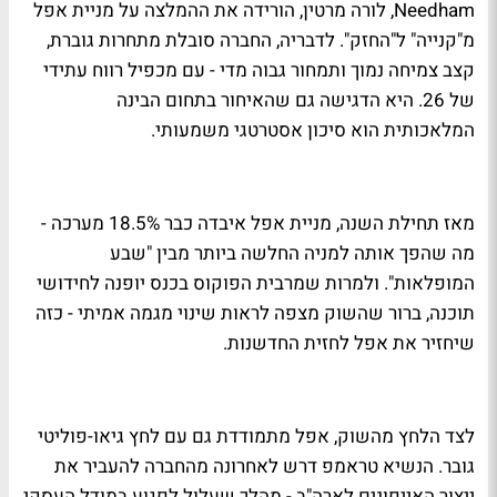
Needham, לורה מרטין, הורידה את ההמלצה על מניית אפל
מ"קנייה" ל"החזק". לדבריה, החברה סובלת מתחרות גוברת,
קצב צמיחה נמוך ותמחור גבוה מדי - עם מכפיל רווח עתידי
של 26. היא הדגישה גם שהאיחור בתחום הבינה
המלאכותית הוא סיכון אסטרטגי משמעותי.
מאז תחילת השנה, מניית אפל איבדה כבר 18.5% מערכה -
מה שהפך אותה למניה החלשה ביותר מבין "שבע
המופלאות". ולמרות שמרבית הפוקוס בכנס יופנה לחידושי
תוכנה, ברור שהשוק מצפה לראות שינוי מגמה אמיתי - כזה
שיחזיר את אפל לחזית החדשנות.
לצד הלחץ מהשוק, אפל מתמודדת גם עם לחץ גיאו-פוליטי
גובר. הנשיא טראמפ דרש לאחרונה מהחברה להעביר את
ייצור האייפונים לארה"ב - מהלך שעלול לפגוע במודל העסקי