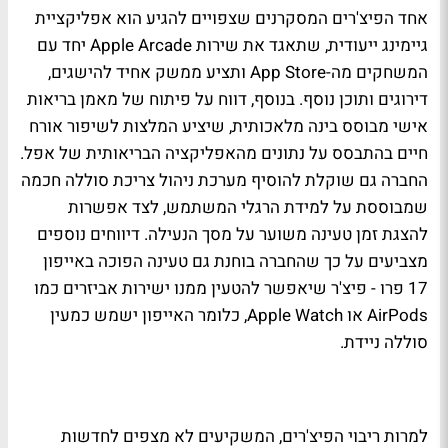
אחד הפיצ'רים המסקרנים שצפויים להגיע הוא אפליקציית
גיימינג ייעודית, שתאגד את שירות Apple Arcade יחד עם
המשחקים מה-App Store ותציע ממשק אחיד להישגים,
דירוגים ותוכן נוסף. בנוסף, דווח על פיתוח של מאמן בריאות
אישי מבוסס בינה מלאכותית, שיציע המלצות לשיפור אורח
חיים בהתבסס על נתונים מהאפליקציה הבריאותית של אפל.
החברה גם שוקלת להוסיף מערכת ניהול צריכת סוללה חכמה
שמבוססת על למידת הרגלי המשתמש, לצד אפשרות
להצגת זמן טעינה משוער על מסך הנעילה. דיווחים נוספים
מצביעים על כך שהחברה בוחנת גם טעינה הפוכה באייפון
17 פרו - פיצ'ר שיאפשר להטעין ממנו ישירות אביזרים כמו
AirPods או Apple Watch, כלומר האייפון ישמש כמעין
סוללה ניידת.
למרות ריבוי הפיצ'רים, המשקיעים לא מצפים לחדשות