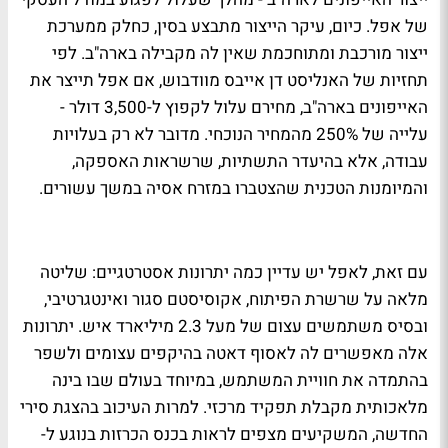
של אפל. כיום, עיקר הייצור מתבצע בסין, כחלק ממערכת
ייצור מורכבת ומתוחכמת שאין לה מקבילה בארה"ב. לפי
תחזיות של האנליסט דן אייבס מוודבוש, אם אפל תייצר את
האייפונים בארה"ב, מחירם עלול לקפוץ ל-3,500 דולר -
עלייה של 250% מהמחיר הנוכחי. מדובר לא רק בעלויות
עבודה, אלא בהיעדר התשתיות, שרשראות האספקה,
והמיומנות הטכנית שהצטברו במזרח אסיה במשך עשורים.
עם זאת, לאפל יש עדיין כמה יתרונות אסטרטגיים: שליטה
מלאה על שרשרת הפיתוח, אקוסיסטם סגור ואינטגרטיבי,
ובסיס משתמשים עצום של מעל 2.3 מיליארד איש. יתרונות
אלה מאפשרים לה לאסוף דאטה בהיקפים עצומים ולשפר
בהתמדה את חוויית המשתמש, במיוחד בעולם שבו בינה
מלאכותית מקבלת תפקיד מרכזי. למרות העיכוב בהצגת סירי
החדשה, המשקיעים מצפים לראות בכנס הכרזות בנוגע ל-