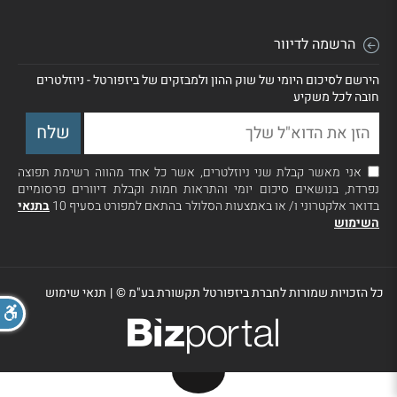
הרשמה לדיוור
הירשם לסיכום היומי של שוק ההון ולמבזקים של ביזפורטל - ניוזלטרים
חובה לכל משקיע
אני מאשר קבלת שני ניוזלטרים, אשר כל אחד מהווה רשימת תפוצה
נפרדת, בנושאים סיכום יומי והתראות חמות וקבלת דיוורים פרסומיים
בדואר אלקטרוני ו/ או באמצעות הסלולר בהתאם למפורט בסעיף 10
בתנאי
השימוש
כל הזכויות שמורות לחברת ביזפורטל תקשורת בע"מ ©
|
תנאי שימוש