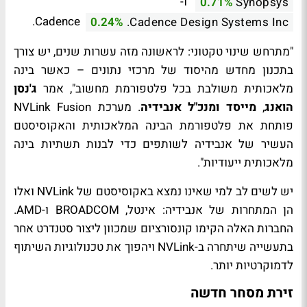
ו-
0.71%
Synopsys
Cadence.
0.24%
Cadence Design Systems Inc.
"מתרחש שינוי טקטוני: לראשונה מזה עשרות שנים, יש צורך
בתכנון מחדש מהיסוד של מרכזי נתונים – כאשר בינה
מלאכותית משולבת בכל פלטפורמת מחשוב", אמר
ג'נסן
הואנג
,
מייסד ומנכ"ל
אנבידיה
. מערכת NVLink Fusion
פותחת את פלטפורמת הבינה המלאכותית והאקוסיסטם
העשיר של אנבידיה לשותפים כדי לבנות תשתיות בינה
מלאכותית ייעודיות".
יש לשים לב למי שאינו נמצא באקוסיסטם של NVLink ואלו
הן המתחרות של אנבידיה: אינטל, BROADCOM ו-AMD.
החברות האלה הקימו קונסורציום שמכוון ליצור סטנדרט אחר
בתעשייה שיתחרה ב-NVLink ויהפוך את טכנולוגיות השיתוף
לדמוקרטיות יותר.
זירת מסחר חדשה