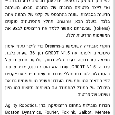
לפי חוקי הפיזיקה ומאפשרים לאמן רובוטים לנוע במרחב –
ואז לייצר סרטונים מרובים של הרובוט מבצע משימות
חדשות בסביבות שונות בהתבסס על קלט של תמונה אחת
בלבד. בשלב הבא, Dreams תחלץ מהסרטונים טוקנים
(tokens) שבעזרתם אפשר ללמד את הרובוטים לבצע את
המשימות החדשות הללו.
חוקרי אנבידיה השתמשו ב-Dreams כדי לייצר נתוני אימון
סינתטיים ולפתח את GR00T N1.5 תוך 36 שעות בלבד.
תוצאה כזו דרשה בעבר הלא רחוק שלושה חודשים של
עבודה. GR00T N1.5, שגם הוא הוכרז בכנס, מציג שיפור
בהסתגלות לסביבות וחללי עבודה חדשים ובזיהוי אובייקטים
לפי הוראות המשתמשים. העדכון משפר משמעותית גם את
היכולת של המודל להתמודד עם משימות נפוצות כמו מיון
ושינוע של פריטים.
חברות מובילות בתחום הרובוטיקה, בהן Agility Robotics,
Boston Dynamics, Fourier, Foxlink, Galbot, Mentee