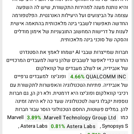
והיא נותנת מענה למהירות התקשורת, שיש לה השפעה
עצומה על הביצועים ועל היעילות האנרגטית.
הפלטפורמה
החדשה תאפשרו לשבבי בינה מלאכותית בהתאמה אישית
לענות על דרישות המחשוב התובעניות של אימון מודלים
והסקה של סוכני בינה מלאכותית
.
חברות שמייצרות שבבי
AI
ישמחו לאמץ את הסטנדרט
החדש כדי לאפשר לשבבים שלהן גישה למעבדים המרכזיים
של אנבידיה, או לשלב מעבדים של קוואלקום
ופוג'יצו
למעבדים גרפיים
4.66%
QUALCOMM INC
של אנבידיה. פתיחת הטכנולוגיה והאפשרות לתקשורת עם
רכיבי קוואלקום ופוג'יצו היא דרמטית. ולא רק הן, גם חברות
נוספות יקבלו גישה לטכנולוגיה שעד כה
לא
היתה זמינה
להן. במלים פשוטות, החסם הטכנולוגי הוסר עבור
חברות
כמו Marvell
3.89%
Marvell Technology Group Ltd.
, Astera Labs
, Synopsys S
0.81%
Astera Labs