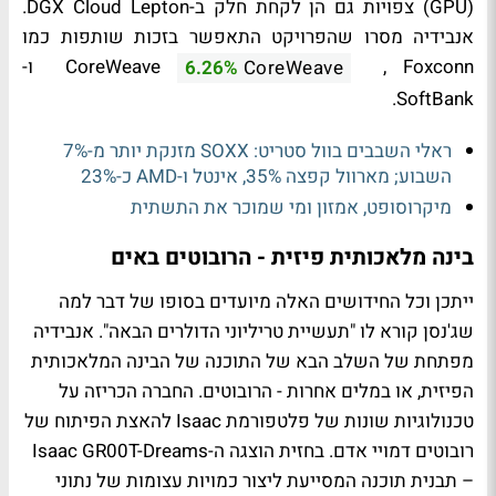
(GPU) צפויות גם הן לקחת חלק ב-DGX Cloud Lepton.
אנבידיה מסרו שהפרויקט התאפשר בזכות שותפות כמו
CoreWeave
, Foxconn ו-
6.26%
CoreWeave
SoftBank.
ראלי השבבים בוול סטריט: SOXX מזנקת יותר מ-7%
השבוע; מארוול קפצה 35%, אינטל ו-AMD כ-23%
מיקרוסופט, אמזון ומי שמוכר את התשתית
בינה מלאכותית פיזית - הרובוטים באים
ייתכן וכל החידושים האלה מיועדים בסופו של דבר למה
שג'נסן קורא לו "תעשיית טריליוני הדולרים הבאה". אנבידיה
מפתחת של השלב הבא של התוכנה של הבינה המלאכותית
הפיזית, או במלים אחרות - הרובוטים. החברה הכריזה על
טכנולוגיות שונות של פלטפורמת Isaac להאצת הפיתוח של
רובוטים דמויי אדם. בחזית הוצגה ה-Isaac GR00T-Dreams
– תבנית תוכנה המסייעת ליצור כמויות עצומות של נתוני