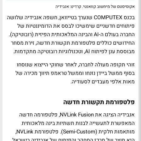
אקוסיסטם של מיחשוב קוואנטי. קרדיט: אנבידיה
בכנס
COMPUTEX
שנערך בטייוואן, חשפה אנבידיה שלושה
פיתוחים חדשניים שימשיכו לבסס את הדומיננטיות של
החברה בעולם ה-AI והבינה המלאכותית הפיזית (רובוטיקה).
החידושים כוללים פלטפורמת תקשורת חדשה, זירת מסחר
מבוססת ענן לפיתוח AI, וטכנולוגיות רובוטיקה מתקדמות.
זוהי תקופה מעולה לחברה, לאחר שחוקי הייצוא שנוסחו
בסוף ממשל ביידן נזנחו וממשל טראמפ תיווך מכירה של
מאות אלפי מעבדים לסעודיה.
פלטפורמת תקשורת חדשה
אנבידיה הציגה את NVLink Fusion, פלטפורמה חדשה
המאפשרת לתעשייה לבנות תשתיות בינה מלאכותית
מותאמות חלקית (Semi-Custom). פלטפורמת NVLink,
היא תוצר של מרכז המחקר והפיתוח של אנבידיה בישראל