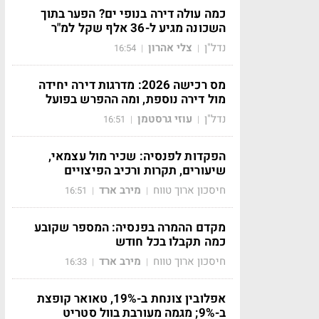
כמה עולה דירה בנופי ים? הפער בתוך
השכונה מגיע ל-36 אלף שקל למ"ר
נדל"ן
צלי אהרון
16:54
|
|
מס רכישה 2026: מדרגות דירה יחידה
מול דירה נוספת, ומה ההפרש בפועל
נדל"ן
עוזי גרסטמן
16:51
|
|
הפקדות לפנסיה: שכיר מול עצמאי,
שיעורים, תקרות ורכיב הפיצויים
חיסכון ארוך טווח
מירב ארד
16:51
|
|
מקדם ההמרה בפנסיה: המספר שקובע
כמה תקבלו בכל חודש
חיסכון ארוך טווח
מירב ארד
16:33
|
|
אפלובין צונחת ב-19%, טאואר קופצת
ב-9%; מגמה מעורבת בוול סטריט