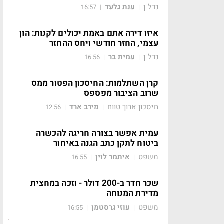
נדל"ן
ענת גלעד
16:57
|
|
איזו דירה אתם באמת יכולים לקנות: הון
עצמי, החזר חודשי ויחס ההחזר
נדל"ן
עמית בר
16:56
|
|
קרן השתלמות: החיסכון הפטור ממס
שרוב הציבור מפספס
חיסכון ארוך טווח
מירב ארד
12:56
|
|
עמית אפשר בצורה חריגה להכשרה
ביטוח לתקן כתב הגנה באיחור
משפט
איתמר לוין
16:55
|
|
שכר חדר ב-200 דולר - וזכה במחצית
מדירת המנוחה
משפט
עוזי גרסטמן
16:55
|
|