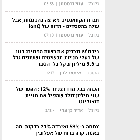
גלובל
עוזי גרסטמן
06:56
|
|
חברת הקוואנטים מאיצה בהכנסות, אבל
עולה בהפסדים - הדוח של IonQ
גלובל
עוזי גרסטמן
07:10
|
|
ביהמ"ש מצדיק את רשות המסים: הונו
של בעלי חנויות תכשיטים ושעונים גדל
ב-5.6 מיליון שקל בלי הסבר
משפט
איתמר לוין
16:17
|
|
הכתה בכל מדד וצנחה 12%: הפער של
שני מיליון דולר שהפיל את מניית
דואולינגו
גלובל
אדיר בן עמי
07:07
|
|
צמחה ב-53% ואיבדה 21% בדקות: מה
באמת קרה בדוח של אפלובין