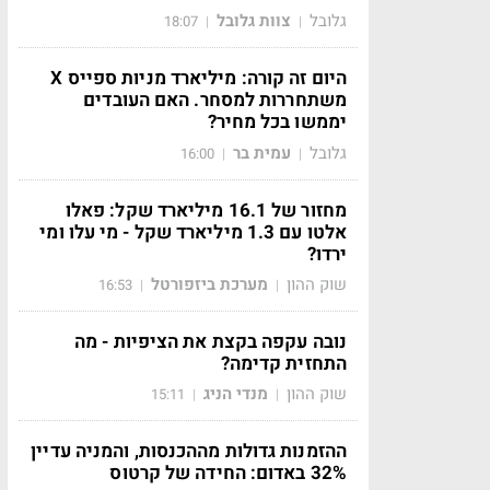
גלובל
צוות גלובל
18:07
|
|
היום זה קורה: מיליארד מניות ספייס X
משתחררות למסחר. האם העובדים
יממשו בכל מחיר?
גלובל
עמית בר
16:00
|
|
מחזור של 16.1 מיליארד שקל: פאלו
אלטו עם 1.3 מיליארד שקל - מי עלו ומי
ירדו?
שוק ההון
מערכת ביזפורטל
16:53
|
|
נובה עקפה בקצת את הציפיות - מה
התחזית קדימה?
שוק ההון
מנדי הניג
15:11
|
|
ההזמנות גדולות מההכנסות, והמניה עדיין
32% באדום: החידה של קרטוס