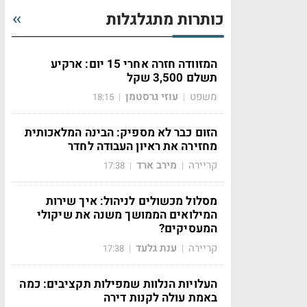
כותרות מתגלגלות
המזוודה חזרה אחרי 15 יום: ארקיע
תשלם 3,500 שקל
משפט
עוזי גרסטמן
18:15
|
|
הזום כבר לא מספיק: הבינה המלאכותית
מחזירה את ראיון העבודה לחדר
קריירה
מירב ארד
17:38
|
|
מסלול מכשולים לניהול: איך שירות
המילואים הממושך משנה את שיקולי
המעסיקים?
קריירה
ענת גלעד
17:38
|
|
העלויות הנלוות שמפילות תקציבים: כמה
באמת עולה לקנות דירה