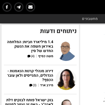
מחשבונים
ניתוחים ודעות
1.4 מיליארד חביות: המלחמה
באיראן חשפה את הנשק
החדש של סין
|
משה כסיף
(4)
דירוג מנהלי קרנות הנאמנות -
הגדולים, המגייסים ולאן עובר
הכסף?
|
מירב ארד
(3)
לאחר שאתמול (ו') פרסום דו"ח התעסוקה בארה"ב שהביא איתו ירידה מפתיעה בשיעור האבטלה ל-7.8%,
בנק ישראל פותח לבנקים דלת
לארה"ב - האם זה יעזור למניות