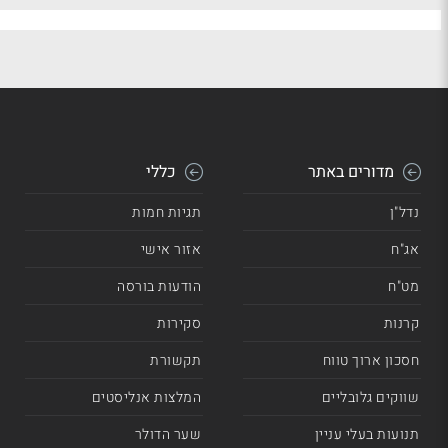
מדורים באתר
כללי
נדל"ן
תגיות חמות
אג"ח
אזור אישי
מט"ח
הודעות בורסה
קרנות
סקירות
חסכון ארוך טווח
תקשורת
שווקים גלובליים
המלצות אנליסטים
תנועות בעלי עניין
שער הדולר