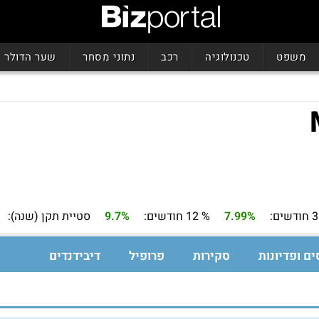
משפט
טכנולוגיה
רכב
נתוני מסחר
שער הדולר
7.99%
% 12 חודשים:
9.7%
סטיית תקן (שנה):
ים ופדיונות
סקירות
פרופיל
דיבידנדים