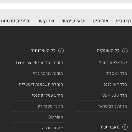
דף הבית
אודותינו
תנאי שימוש
צור קשר
מדיניות פרטיות
כל השווקים
כל השירותים
ישראליות בחו"ל
תוכנת Terminal Bizportal
מדד נאסד"ק
תוכנת בורסה גרף
מדד דאו ג'ונס
הנהלת חשבונות דיגיטלית
מדד 500 S&P
מידע עסקי פיננסי
מניות ארביטראז'
מאגר פסקי דין
BizMap
טאבו ישיר
איתור חברה