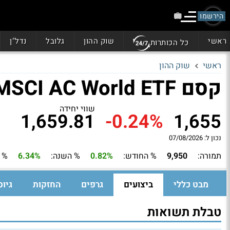
הירשמו
ראשי
שוק ההון
גלובל
נדל"ן
כל הכותרות
ראשי
שוק ההון
קסם MSCI AC World ETF
שווי יחידה
1,659.81
-0.24%
1,655
נכון ל: 07/08/2026
תמורה:
9,950
% החודש:
0.82%
% השנה:
6.34%
% 3 חודשים:
מבט כללי
ביצועים
גרפים
החזקות
גיוס
טבלת תשואות