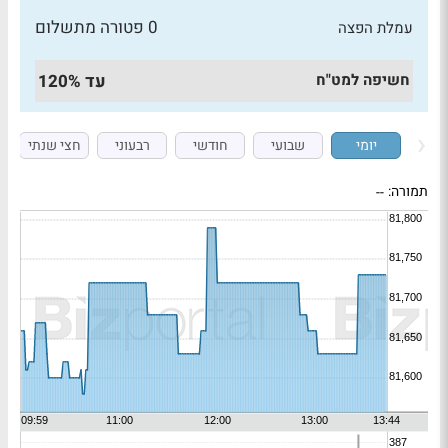
0 פטורה מתשלום
עמלת הפצה
חשיפה למט"ח
עד 120%
יומי
שבועי
חודשי
רבעוני
חצי שנתי
תמורה:
--