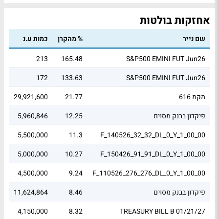
אחזקות בולטות
שם נייר
% מהקרן
כמות ע.נ
שו
06
213
165.48
S&P500 EMINI FUT Jun26
01
172
133.63
S&P500 EMINI FUT Jun26
מקמ 616
21.77
29,921,600
.9
פיקדון בבנק מסוים
12.25
5,960,846
82
43
5,500,000
11.3
F_140526_32_32_DL_0_Y_1_00_00
94
5,000,000
10.27
F_150426_91_91_DL_0_Y_1_00_00
39
4,500,000
9.24
F_110526_276_276_DL_0_Y_1_00_00
פיקדון בבנק מסוים
8.46
11,624,864
62
44
4,150,000
8.32
TREASURY BILL B 01/21/27