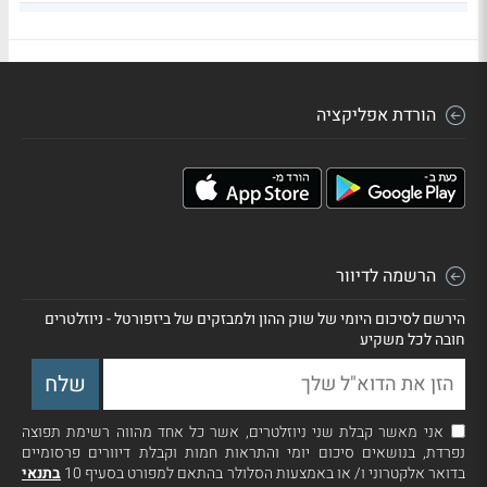
35
4,000,000
8.22
F_120526_93_93_DL_0_Y_1_00_00
הורדת אפליקציה
הרשמה לדיוור
הירשם לסיכום היומי של שוק ההון ולמבזקים של ביזפורטל - ניוזלטרים
חובה לכל משקיע
אני מאשר קבלת שני ניוזלטרים, אשר כל אחד מהווה רשימת תפוצה
נפרדת, בנושאים סיכום יומי והתראות חמות וקבלת דיוורים פרסומיים
בדואר אלקטרוני ו/ או באמצעות הסלולר בהתאם למפורט בסעיף 10
בתנאי