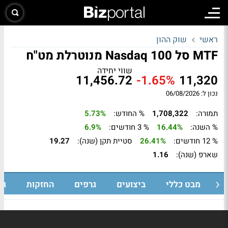
ראשי
שוק ההון
MTF סל Nasdaq 100 מנוטרלת מט"ח
שווי יחידה
11,456.72
-1.65%
11,320
נכון ל: 06/08/2026
תמורה:
1,708,322
% החודש:
5.73%
% השנה:
16.44%
% 3 חודשים:
6.9%
% 12 חודשים:
26.41%
סטיית תקן (שנה):
19.27
שארפ (שנה):
1.16
מבט כללי
ביצועים
גרפים
החזקות
גי