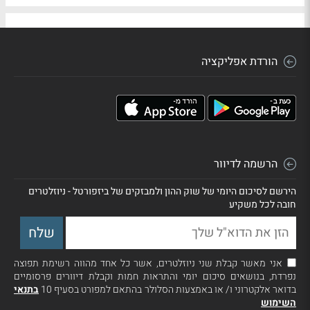
הורדת אפליקציה
הרשמה לדיוור
הירשם לסיכום היומי של שוק ההון ולמבזקים של ביזפורטל - ניוזלטרים
חובה לכל משקיע
אני מאשר קבלת שני ניוזלטרים, אשר כל אחד מהווה רשימת תפוצה
נפרדת, בנושאים סיכום יומי והתראות חמות וקבלת דיוורים פרסומיים
בדואר אלקטרוני ו/ או באמצעות הסלולר בהתאם למפורט בסעיף 10
בתנאי
השימוש