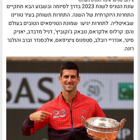
צילום: טוויטר איגוד הטניס העולמי
עונת הטניס לשנת 2023 בדרך לסיומה ובשבוע הבא תתקיים
התחרות היוקרתית של השנה. התחרות תשוחק בעיר טורינו
שבאיטליה. לתחרות יגיעו שמונת הטניסאים הטובים בעולם
והם: קרלוס אלקראס, נובאק ג'וקוביץ', דניל מדבדב, יאניק
סינר, אנדריי רובלב, סטפנוס ציציפאס, אלכסנדר זברב והולגר
רונה.