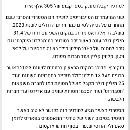
לטורניר יקבלו מענק כספי קבוע של 305 אלף אירו.
שני המועמדים הפייבוריטים לזכייה הם הספרדי והסרבי שגם
מתחרים על זכייה לסיים כמרוויחים הגדולים לשנת 2023.
בשלב זה אלקראס מדורג במקום השני עם רווח של 31.4
מיליון דולר עונה כאשר זכה בטורניר הווימבלדון היוקרתי וגם
זוכה לחסות של כ-20 מיליון דולר בשנה מחסיות של לואי
ויטון, קלווין קליין ועוד חברות ספורט.
ג'וקוביץ' מדורג במקום הראשון ברווחים לשנות 2023 כאשר
הרוויח מעל 13 מיליון דולר מזכייה בתחרויות השונות ועוד
25 מיליון דולר מקבל משלל חסויות כמו לחברת משקאות
"ווטבדרופ" ועוד הסכמי חסויות שונים עם אדידס ועוד חברות
הלבשה.
הספרדי הצעיר מגיע לטורניר הזה בכושר לא טוב כאשר
הפסיד בסיבוב השני של טורניר המאסטרס בפאריס לרומן
סאפיולין הרוסי שנערך בסוף חודש אוקטובר.