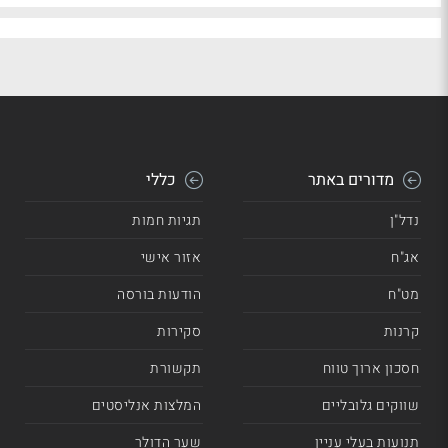
מדורים באתר
כללי
נדל"ן
תגיות חמות
אג"ח
אזור אישי
מט"ח
הודעות בורסה
קרנות
סקירות
חסכון ארוך טווח
תקשורת
שווקים גלובליים
המלצות אנליסטים
תנועות בעלי עניין
שער הדולר