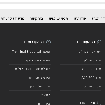
דף הבית
אודותינו
תנאי שימוש
צור קשר
מדיניות פרטיות
כל השווקים
כל השירותים
ישראליות בחו"ל
תוכנת Terminal Bizportal
מדד נאסד"ק
תוכנת בורסה גרף
מדד דאו ג'ונס
הנהלת חשבונות דיגיטלית
מדד 500 S&P
מידע עסקי פיננסי
מניות ארביטראז'
מאגר פסקי דין
BizMap
טאבו ישיר
איתור חברה