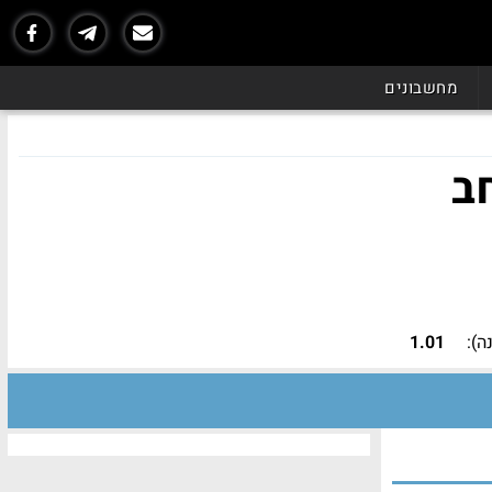
מחשבונים
ב
):
1.01