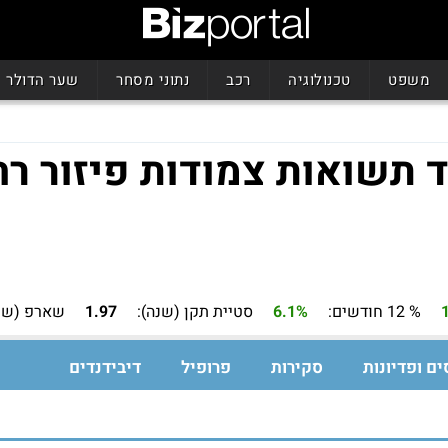
משפט
טכנולוגיה
רכב
נתוני מסחר
שער הדולר
ד תשואות צמודות פיזור רח
% 12 חודשים:
6.1%
סטיית תקן (שנה):
1.97
שארפ (שנה
ים ופדיונות
סקירות
פרופיל
דיבידנדים