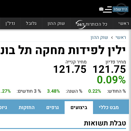
הירשמו
ראשי
שוק ההון
גלובל
נדל"ן
כל הכותרות
ראשי
שוק ההון
ילין לפידות מחקה תל בונ
מחיר פדיון
מחיר קנייה
121.75
121.75
0.09%
% החודש:
0.22%
% השנה:
3.48%
% 3 חודשים:
1.27%
מבט כללי
ביצועים
גרפים
החזקות
גיוס
טבלת תשואות