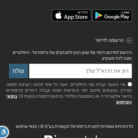
הרשמה לדיוור
הירשם לסיכום היומי של שוק ההון ולמבזקים של ביזפורטל - ניוזלטרים
חובה לכל משקיע
אני מאשר קבלת שני ניוזלטרים, אשר כל אחד מהווה רשימת תפוצה
נפרדת, בנושאים סיכום יומי והתראות חמות וקבלת דיוורים פרסומיים
בדואר אלקטרוני ו/ או באמצעות הסלולר בהתאם למפורט בסעיף 10
בתנאי
השימוש
כל הזכויות שמורות לחברת ביזפורטל תקשורת בע"מ ©
|
תנאי שימוש