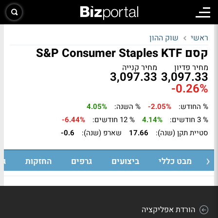
ראשי
שוק ההון
קסם S&P Consumer Staples KTF
מחיר פדיון
מחיר קנייה
3,097.33
3,097.33
-0.26%
% החודש:
-2.05%
% השנה:
4.05%
% 3 חודשים:
4.14%
% 12 חודשים:
-6.44%
סטיית תקן (שנה):
17.66
שארפ (שנה):
-0.6
מבט כללי
ביצועים
גרפים
החזקות
גי
הורדת אפליקציה