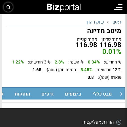
ראשי
שוק ההון
מיטב מדינה
מחיר פדיון
מחיר קנייה
116.98
116.98
0.01%
% החודש:
0.34%
% השנה:
2.8%
% 3 חודשים:
1.22%
% 12 חודשים:
5.45%
סטיית תקן (שנה):
1.68
שארפ (שנה):
0.8
מבט כללי
ביצועים
גרפים
החזקות
גי
הורדת אפליקציה