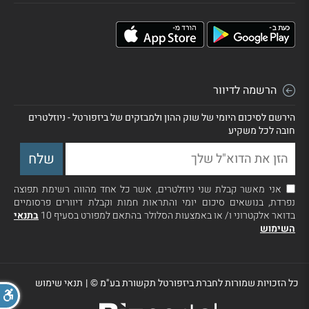
הרשמה לדיוור
הירשם לסיכום היומי של שוק ההון ולמבזקים של ביזפורטל - ניוזלטרים
חובה לכל משקיע
אני מאשר קבלת שני ניוזלטרים, אשר כל אחד מהווה רשימת תפוצה
נפרדת, בנושאים סיכום יומי והתראות חמות וקבלת דיוורים פרסומיים
בדואר אלקטרוני ו/ או באמצעות הסלולר בהתאם למפורט בסעיף 10
בתנאי
השימוש
כל הזכויות שמורות לחברת ביזפורטל תקשורת בע"מ ©
|
תנאי שימוש