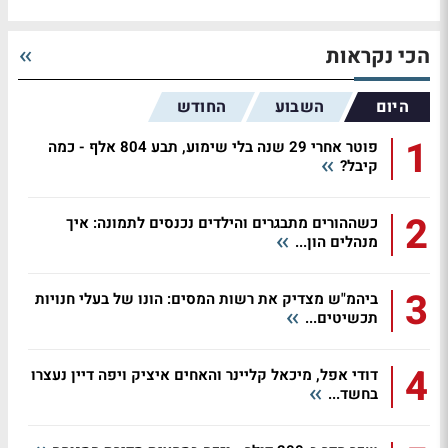
הכי נקראות
היום
השבוע
החודש
1
פוטר אחרי 29 שנה בלי שימוע, תבע 804 אלף - כמה
קיבל?
2
כשההורים מתבגרים והילדים נכנסים לתמונה: איך
מנהלים הון...
3
ביהמ"ש מצדיק את רשות המסים: הונו של בעלי חנויות
תכשיטים...
4
דודי אפל, מיכאל קליינר והאחים איציק ויפה דיין נעצרו
בחשד...