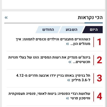
הכי נקראות
היום
השבוע
החודש
1
כשההורים מתבגרים והילדים נכנסים לתמונה: איך
מנהלים הון...
2
ביהמ"ש מצדיק את רשות המסים: הונו של בעלי חנויות
תכשיטים...
3
תל בנימין: באותו בניין ירדו ארבעה חדרים מ-4.12
ל-3.6 מיליון
4
שלושת רבדי הפנסיה: ביטוח לאומי, פנסיה תעסוקתית
וחיסכון פרטי