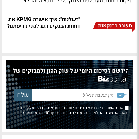
פיקוח בוחנות מעת לעת הידוק כללי הרוטציה והגילוי.
"רשלנות": איך אישרה KPMG את
משבר בבנקאות
דוחות הבנקים רגע לפני קריסתם?
הירשם לסיכום היומי של שוק ההון ולמבזקים של
אני מאשר קבלת ניוזלטרים ודיוורים פרסומיים בדואר אלקטרוני
ו/או באמצעות הסלולר בהתאם למפורט בסעיף 10 בתנאי השימוש