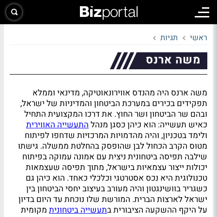
ראשי
תגיות
משה ארנס
משה ארנס היה מהנדס אווירונאוטיקה, מדינאי וממלא
תפקידים בכירים במערכת הביטחון והמדיניות של ישראל,
ובהם שר הביטחון ושר החוץ. את דרכו המקצועית התחיל
כאיש תעשייה: הוא כיהן כסגן מנהל
התעשייה האווירית
ולימד בטכניון, והיה מהדמויות המרכזיות שדחפו לפיתוח
מטוס הקרב הכחול לבן שהופסק בהחלטת ממשלה. גישתו
שילבה תפיסה ביטחונית ניצית עם אמונה עמוקה בפיתוח
יכולות ייצור עצמאיות בישראל, מתוך תפיסה שעצמאות
טכנולוגית היא נכס אסטרטגי וכלכלי כאחד. הוא כיהן גם
כשגריר בוושינגטון והיה מעורב בעיצוב יחסי הביטחון בין
ישראל לארצות הברית. המורשת שלו נוכחת עד היום בדיון
על היקף ההשקעה הציבורית ב
תעשייה ביטחונית
מקומית