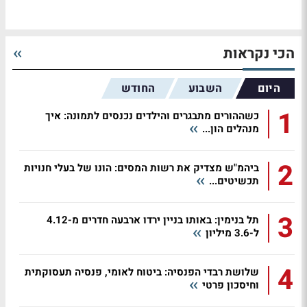
הכי נקראות
היום
השבוע
החודש
1
כשההורים מתבגרים והילדים נכנסים לתמונה: איך
מנהלים הון...
2
ביהמ"ש מצדיק את רשות המסים: הונו של בעלי חנויות
תכשיטים...
3
תל בנימין: באותו בניין ירדו ארבעה חדרים מ-4.12
ל-3.6 מיליון
4
שלושת רבדי הפנסיה: ביטוח לאומי, פנסיה תעסוקתית
וחיסכון פרטי