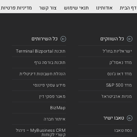
דף הבית
אודותינו
תנאי שימוש
צור קשר
מדיניות פרטיות
כל השווקים
כל השירותים
ישראליות בחו"ל
תוכנת Terminal Bizportal
מדד נאסד"ק
תוכנת בורסה גרף
מדד דאו ג'ונס
הנהלת חשבונות דיגיטלית
מדד 500 S&P
מידע עסקי פיננסי
מניות ארביטראז'
מאגר פסקי דין
BizMap
טאבו ישיר
איתור חברה
נסח טאבו
MyBusiness CRM – ניהול
קשרי לקוחות