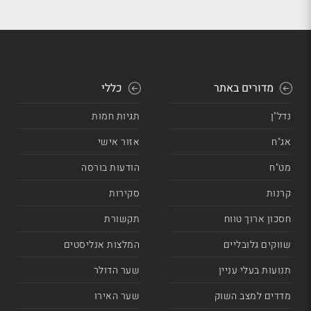
מדורים באתר
כללי
נדל"ן
תגיות חמות
אג"ח
אזור אישי
מט"ח
הודעות בורסה
קרנות
סקירות
חסכון ארוך טווח
תקשורת
שווקים גלובליים
המלצות אנליסטים
תנועות בעלי עניין
שער הדולר
מדדים למצב השוק
שער האירו