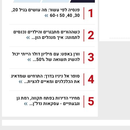
1
פנסיה לפי עשור: מה עושים בגיל 20,
30, 40, 50 ו-60
2
כשההורים מתבגרים והילדים נכנסים
לתמונה: איך מנהלים הון...
3
וורן באפט: עם מיליון דולר הייתי יכול
להשיג תשואה של 50%...
4
סופר אל ניניו בדרך: התרחיש שמדאיג
את הכלכלנים ומאיים להצית...
5
מחירי הדירות בפתח תקווה, רמת גן
וגבעתיים - עסקאות נדל"ן...