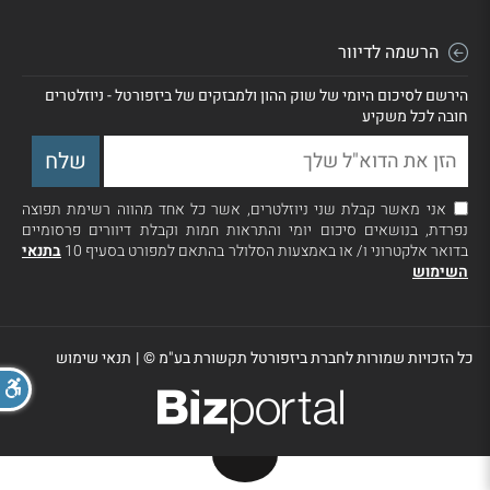
הרשמה לדיוור
הירשם לסיכום היומי של שוק ההון ולמבזקים של ביזפורטל - ניוזלטרים
חובה לכל משקיע
אני מאשר קבלת שני ניוזלטרים, אשר כל אחד מהווה רשימת תפוצה
נפרדת, בנושאים סיכום יומי והתראות חמות וקבלת דיוורים פרסומיים
בדואר אלקטרוני ו/ או באמצעות הסלולר בהתאם למפורט בסעיף 10
בתנאי
השימוש
כל הזכויות שמורות לחברת ביזפורטל תקשורת בע"מ ©
|
תנאי שימוש