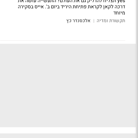
yes תצליח להדליק גם את העולם? התעשייה עושה את
דרכה לקאן לקראת פתיחת היריד ביום ב'.
אייס בסקירה
מיוחד
תקשורת ומדיה
אלכסנדר כץ
|