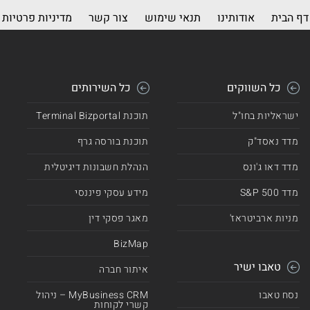
דף הבית
אודותינו
תנאי שימוש
צור קשר
מדיניות פרטיות
כל השווקים
כל השירותים
ישראליות בחו"ל
תוכנת Terminal Bizportal
מדד נאסד"ק
תוכנת בורסה גרף
מדד דאו ג'ונס
הנהלת חשבונות דיגיטלית
מדד 500 S&P
מידע עסקי פיננסי
מניות ארביטראז'
מאגר פסקי דין
BizMap
טאבו ישיר
איתור חברה
נסח טאבו
MyBusiness CRM – ניהול
קשרי לקוחות