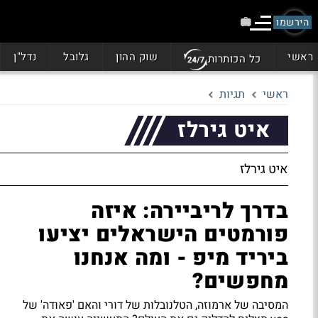
הירשמו
ראשי
שוק ההון
גלובל
נדל"ן
כל הכותרות
ראשי
תגיות
איט גירלז
איט גירלז
בדרך לריביירה: איזה
פורמטים הישראלים יציעו
ביריד מיפ - ומה אנחנו
מחפשים?
המסיבה של ארמוזה, הטלנובלות של דורי והאם 'פאודה' של