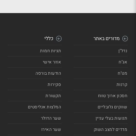
מדורים באתר
כללי
נדל"ן
תגיות חמות
אג"ח
אזור אישי
מט"ח
הודעות בורסה
קרנות
סקירות
חסכון ארוך טווח
תקשורת
שווקים גלובליים
המלצות אנליסטים
תנועות בעלי עניין
שער הדולר
מדדים למצב השוק
שער האירו