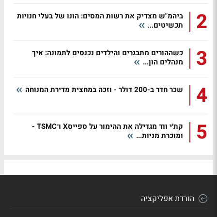
2
ביהמ"ש מצדיק את רשות המסים: הונו של בעלי חנויות
תכשיטים...
3
כשההורים מתבגרים והילדים נכנסים לתמונה: איך
מנהלים הון...
4
שכר חדר ב-200 דולר - וזכה במחצית מדירת המנוחה
5
קת׳י ווד מגדילה את ההימור על ספייסX ו־TSMC -
ומוכרת מניות...
הורדת אפליקציה