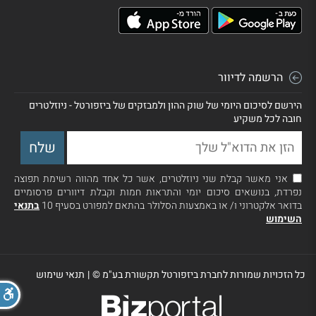
הרשמה לדיוור
הירשם לסיכום היומי של שוק ההון ולמבזקים של ביזפורטל - ניוזלטרים
חובה לכל משקיע
אני מאשר קבלת שני ניוזלטרים, אשר כל אחד מהווה רשימת תפוצה
נפרדת, בנושאים סיכום יומי והתראות חמות וקבלת דיוורים פרסומיים
בדואר אלקטרוני ו/ או באמצעות הסלולר בהתאם למפורט בסעיף 10
בתנאי
השימוש
כל הזכויות שמורות לחברת ביזפורטל תקשורת בע"מ ©
|
תנאי שימוש