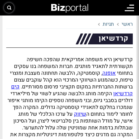
ראשי
תגיות
קרדשיאן
קרדשיאן היא משפחה אמריקאית שהפכה חשיפה
תקשורתית לתאגיד מותגים. חברות המשפחה בנו עסקים
בתחומי
אופנה
, קוסמטיקה, הלבשה תחתונה מעצבת ומוצרי
טיפוח, כשהמנוע השיווקי המרכזי הוא קהל עוקבים עצום
ברשתות החברתיות במקום תקציבי פרסום מסורתיים.
קים
קרדשיאן
הקימה מותג הלבשה שהגיע לשווי של מיליארדי
דולרים בסבבי גיוס, ובני משפחה נוספים הקימו מותגי איפור
שנמכרו בחלקם לתאגידי קוסמטיקה גדולים. המקרה הפך
לחומר לימוד בתחום ה
שיווק
על ערכו הכלכלי של מותג
אישי, על מודל השותפות בין סלבריטאי ליצרן, ועל הסיכון
שבתלות בדמות אחת שמוניטין שלה עלול להתערער.
המקרה גם מדגים כיצד פלטפורמות דיגיטליות מקצרות את