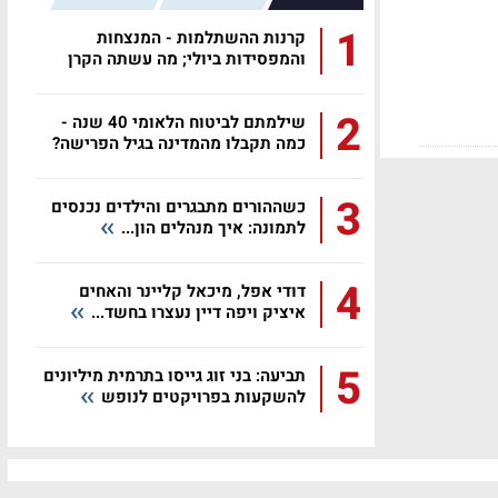
1
קרנות ההשתלמות - המנצחות
והמפסידות ביולי; מה עשתה הקרן
שלכם?
2
שילמתם לביטוח הלאומי 40 שנה -
כמה תקבלו מהמדינה בגיל הפרישה?
3
כשההורים מתבגרים והילדים נכנסים
לתמונה: איך מנהלים הון...
4
דודי אפל, מיכאל קליינר והאחים
איציק ויפה דיין נעצרו בחשד...
5
תביעה: בני זוג גייסו בתרמית מיליונים
להשקעות בפרויקטים לנופש