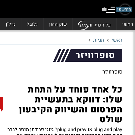
הירשמו
ראשי
שוק ההון
גלובל
נדל"ן
כל הכותרות
ראשי
תגיות
סופרוויזר
סופרוויזר
כל אחד פוחד על התחת
שלו: דווקא בתעשיית
הפרסום והשיווק הקיבעון
שולט
plug and play או plug and pray? גינגי פרידמן מנסה לברר