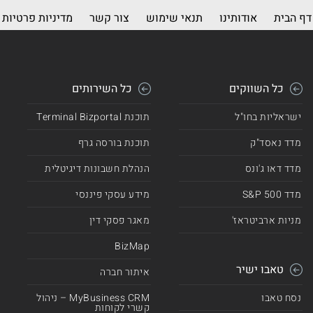
דף הבית
אודותינו
תנאי שימוש
צור קשר
מדיניות פרטיות
כל השווקים
כל השירותים
ישראליות בחו"ל
תוכנת Terminal Bizportal
מדד נאסד"ק
תוכנת בורסה גרף
מדד דאו ג'ונס
הנהלת חשבונות דיגיטלית
מדד 500 S&P
מידע עסקי פיננסי
מניות ארביטראז'
מאגר פסקי דין
BizMap
טאבו ישיר
איתור חברה
נסח טאבו
MyBusiness CRM – ניהול
קשרי לקוחות