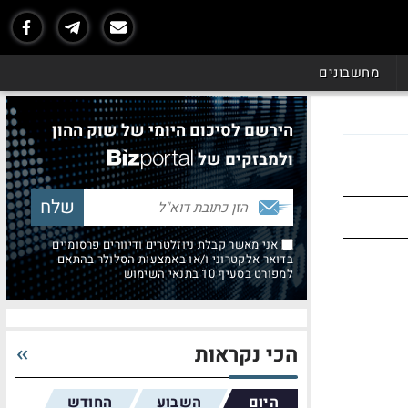
מחשבונים
הירשם לסיכום היומי של שוק ההון
ולמבזקים של
אני מאשר קבלת ניוזלטרים ודיוורים פרסומיים
בדואר אלקטרוני ו/או באמצעות הסלולר בהתאם
למפורט בסעיף 10 בתנאי השימוש
הכי נקראות
היום
השבוע
החודש