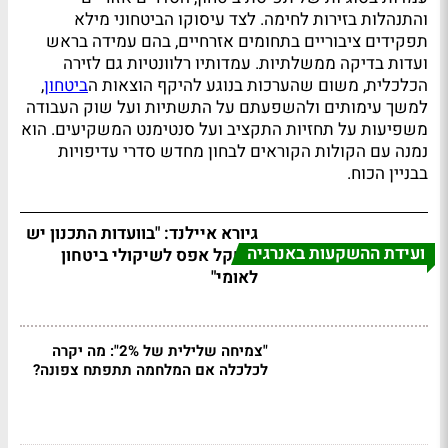
והתנהלות בזירות לחימה. לצד עיסוקו הביטחוני מילא
תפקידים ציבוריים בתחומים אזרחיים, בהם עמידה בראש
ועדות בדיקה ממשלתיות. עמדותיו רלוונטיות גם לזירה
הכלכלית, משום שהערכות בנוגע להיקף הוצאות ה
ביטחון
,
למשך עימותים ולהשפעתם על התשתיות ועל שוק העבודה
משפיעות על תחזיות התקציב ועל סנטימנט המשקיעים. הוא
נמנה עם הקולות הקוראים לבחון מחדש סדרי עדיפויות
בבניין הכוח.
גיורא איילנד: "בוועדות התכנון יש
ועידת ההשקעות באנרגיה
משקל אפס לשיקולי ביטחון
לאומי"
"צמיחה שלילית של 2%": מה יקרה
לכלכלה אם המלחמה תתפתח צפונה?