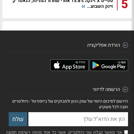
5
ספייס X זינקה 15.8% אחרי שחרור המניות; הנאסד״ק
זינק השבוע...
הורדת אפליקציה
הרשמה לדיוור
הירשם לסיכום היומי של שוק ההון ולמבזקים של ביזפורטל - ניוזלטרים
חובה לכל משקיע
אני מאשר קבלת שני ניוזלטרים, אשר כל אחד מהווה רשימת תפוצה