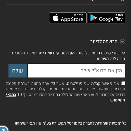
הרשמה לדיוור
הירשם לסיכום היומי של שוק ההון ולמבזקים של ביזפורטל - ניוזלטרים
חובה לכל משקיע
אני מאשר קבלת שני ניוזלטרים, אשר כל אחד מהווה רשימת תפוצה
נפרדת, בנושאים סיכום יומי והתראות חמות וקבלת דיוורים פרסומיים
בדואר אלקטרוני ו/ או באמצעות הסלולר בהתאם למפורט בסעיף 10
בתנאי
השימוש
כל הזכויות שמורות לחברת ביזפורטל תקשורת בע"מ ©
|
תנאי שימוש