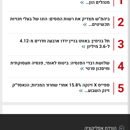
1
מנהלים הון...
2
ביהמ"ש מצדיק את רשות המסים: הונו של בעלי חנויות
תכשיטים...
3
תל בנימין: באותו בניין ירדו ארבעה חדרים מ-4.12
ל-3.6 מיליון
4
שלושת רבדי הפנסיה: ביטוח לאומי, פנסיה תעסוקתית
וחיסכון פרטי
5
ספייס X זינקה 15.8% אחרי שחרור המניות; הנאסד״ק
זינק השבוע...
הורדת אפליקציה