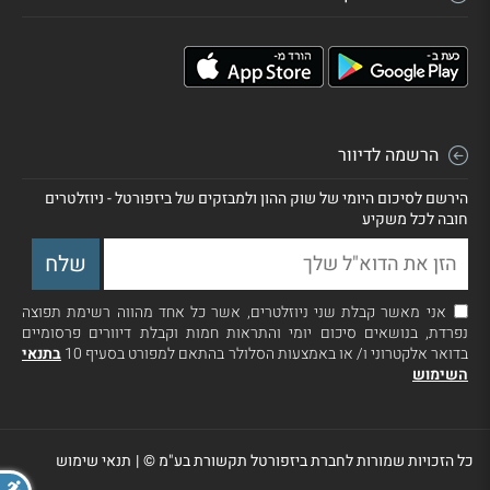
הרשמה לדיוור
הירשם לסיכום היומי של שוק ההון ולמבזקים של ביזפורטל - ניוזלטרים
חובה לכל משקיע
אני מאשר קבלת שני ניוזלטרים, אשר כל אחד מהווה רשימת תפוצה
נפרדת, בנושאים סיכום יומי והתראות חמות וקבלת דיוורים פרסומיים
בדואר אלקטרוני ו/ או באמצעות הסלולר בהתאם למפורט בסעיף 10
בתנאי
השימוש
כל הזכויות שמורות לחברת ביזפורטל תקשורת בע"מ ©
|
תנאי שימוש