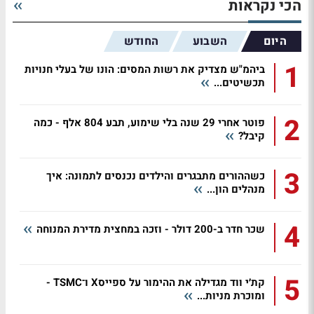
הכי נקראות
היום
השבוע
החודש
1
ביהמ"ש מצדיק את רשות המסים: הונו של בעלי חנויות
תכשיטים...
2
פוטר אחרי 29 שנה בלי שימוע, תבע 804 אלף - כמה
קיבל?
3
כשההורים מתבגרים והילדים נכנסים לתמונה: איך
מנהלים הון...
4
שכר חדר ב-200 דולר - וזכה במחצית מדירת המנוחה
5
קת׳י ווד מגדילה את ההימור על ספייסX ו־TSMC -
ומוכרת מניות...