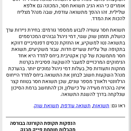
אומרים כי הוא הניב תשואת חסר, המכונה גם אלפא
שלילית. זהו ההפך מתשואה עודפת, שבה מנהל מצליח
להכות את המדד.
תשואת חסר עשויה לנבוע ממספר גורמים: בחירת ניירות ערך
כושלת, תזמון שוק שגוי, דמי ניהול גבוהים המכרסמים
בתשואה נטו למשקיע, או החזקת נכסים דפנסיביים דווקא
בתקופה של עליות שערים חדות. עבור משקיעים, תשואת
חסר מתמשכת של קרן אקטיבית ביחס למדד היא אחד
הנימוקים המרכזיים למעבר להשקעה פסיבית בקרנות
מחקות ותעודות סל, בעלות דמי ניהול נמוכים יותר. בהערכת
מנהל השקעות חשוב לבחון את התשואה ביחס למדד הייחוס
הרלוונטי ולאורך מספר שנים, שכן תשואת חסר בטווח קצר
אינה בהכרח מעידה על כישלון, וכן להתחשב ברמת הסיכון
שנלקחה בדרך להשגת התשואה.
ראו גם:
תשואות
,
תשואה עודפת
,
תשואת שוק
.
הנפקות תקופת הקורונה בבורסה
מקבלות חותמת פייק מבנק