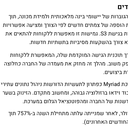
דים
וברות של יישומי בינה מלאכותית ולמידת מכונה, תוך
הוספה של צמתים חדשים לפי הצורך ומציעה אפשרויות
חיבור מגוונות כמו SMB, NFS, ותמיכה עתידית בגישת S3. גמישות זו מאפשרת ללקוחות להתאים את
לא צורך בהשקעות מסיביות בתשתיות חדשות.
רך תוכנית הגישה המוקדמת שלה, המאפשרת ללקוחות
ק משוב. מהלך זה מחזק את מעמדה של החברה כחלוצה
 ביצועים.
עם הפיתוח החדש, קוואנטום מציבה את מערכת Myriad כפתרון לתעשיות הדורשות ניהול נתונים עתירי
וד וידאו ברזולוציה גבוהה, ומחשוב מתקדם. הזינוק בשער
נות של החברה ומהפוטנציאל הגלום במערכת.
שווי השוק של החברה עומד על 291 מיליון דולר, לאחר שמנייתה עלתה מתחילת השנה ב-757% תוך