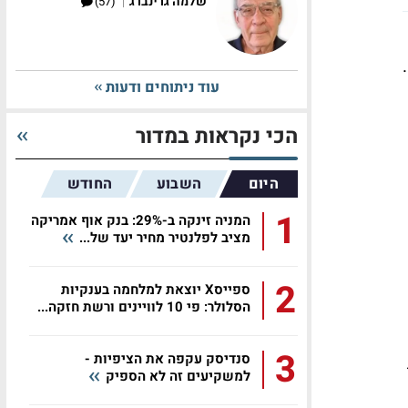
|
שלמה גרינברג
(57)
עוד ניתוחים ודעות
הכי נקראות במדור
היום
השבוע
החודש
1
המניה זינקה ב-29%: בנק אוף אמריקה
מציב לפלנטיר מחיר יעד של...
2
ספייסX יוצאת למלחמה בענקיות
הסלולר: פי 10 לוויינים ורשת חזקה...
3
סנדיסק עקפה את הציפיות -
ת
למשקיעים זה לא הספיק