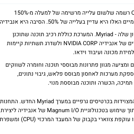
מניית קוואנטום QUANTUM CORPORATION רשמה שלשום עלייה מרשימה של למעלה מ-150%
חברה הכריזה על פיתוח חדש למערכת האחסון שלה - Myriad. המערכת כוללת רכיב תוכנה שתוכנן
לאפשר עבודה מתואמת עם הכרטיסים הגרפיים של אנבידיה NVIDIA CORP ולשדרג תשתיות קיימות
מידת מכונה ועיבוד וידאו.
 ומציעה מגוון פתרונות מבוססי תוכנה וחומרה לשווקים
פקת מערכות לאחסון מבוסס פלאש, גיבוי נתונים,
י תמיכה, הכשרה ותוכנה מבוססת מנוי.
הפתרון החדש מאפשר לשלב תחנות עבודה המצוידות בכרטיסים גרפיים במערך Myriad החדש. התחנות
הופכות ל"צמתים" תפעוליים בתוך המערכת, תוך שימוש בטכנולוגיית Magnum I/O של אנבידיה ליצירת
נתיב ישיר בין האחסון לזיכרון ה-GPU. גישה זו עוקפת צווארי בקבוק של המעבד המרכזי (CPU) ומשפר