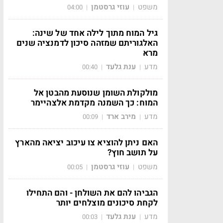
משפט
עוזי גרסטמן
04:00
|
|
גיל המוח מתוך לילה אחד של שינה:
האלגוריתם שמזהה סיכון לדמנציה שנים
מרא
מדע
ענת גלעד
00:40
|
|
מולקולת השומן שנוסעת מהבטן אל
המוח: כך השמנה מקדמת אלצהיימר
מדע
מירב ארד
00:09
|
|
האם ניתן להוציא צו עיכוב יציאה מהארץ
על תושב חוץ?
משפט
עוזי גרסטמן
00:05
|
|
הגביהו להם את השולחן - והם התחילו
לקחת סיכונים מוצלחים יותר
מדע
ענת גלעד
00:03
|
|