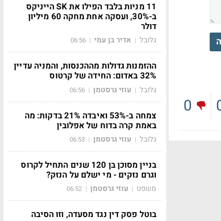
11 מניות בלבד הפילו את SK הייניקס
ב-30%, ועסקה אחת מחקה 60 מיליון
דולר
גלובל
אדיר בן עמי
ה
06:56
|
|
ההזמנות גדולות מההכנסות, והמניה עדיין
32% באדום: החידה של קרטוס
גלובל
עוזי גרסטמן
06:56
|
|
0
צמחה ב-53% ואיבדה 21% בדקות: מה
באמת קרה בדוח של אפלובין
גלובל
עוזי גרסטמן
06:53
|
|
בניין מסוכן בן 120 שנים התחיל לקרוס
וגרם נזקים - מי ישלם על הנזק?
משפט
עוזי גרסטמן
06:52
|
|
בוטל פסק דין נגד מסעדה, וזו הסיבה