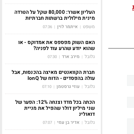
העליון אשרר: 80,000 שקל על הטרדה
מינית מילולית ברשתות חברתיות
משפט
איתמר לוין
07:36
|
|
האם השוק מפספס את אמדוקס - או
שהוא יודע שהרע עוד לפניה?
גלובל
מירב ארד
07:30
|
|
חברת הקוואנטים מאיצה בהכנסות, אבל
עולה בהפסדים - הדוח של IonQ
גלובל
עוזי גרסטמן
07:10
|
|
הכתה בכל מדד וצנחה 12%: הפער של
שני מיליון דולר שהפיל את מניית
דואולינ
גלובל
אדיר בן עמי
07:07
|
|