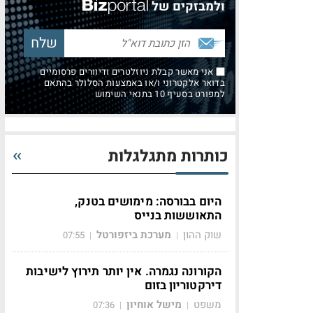
ולמבזקים של
אני מאשר קבלת ניוזלטרים ודיוורים פרסומיים
בדואר אלקטרוני ו/או באמצעות הסלולר בהתאם
למפורט בסעיף 10 בתנאי השימוש
כותרות מתגלגלות
היום בבורסה: מימושים בטנק,
התאוששות בנייס
שוק ההון
מערכת ביזפורטל
07:55
|
|
הקורונה נגמרה. אין יותר תירוץ לישיבות
דירקטוריון בזום
משפט
מישל אוחיון
07:36
|
|