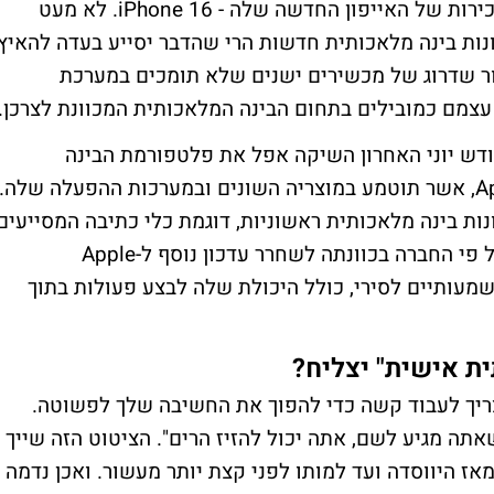
הבינה המלאכותית (Apple Intelligence) במכירות של האייפון החדשה שלה - iPhone 16. לא מעט
ות בינה מלאכותית חדשות הרי שהדבר יסייע בעדה להאיץ
זור שדרוג של מכשירים ישנים שלא תומכים במערכת
צמם כמובילים בתחום הבינה המלאכותית המכוונת לצרכן.
דש יוני האחרון השיקה אפל את פלטפורמת הבינה
המלאכותית החדשה שלה, Apple Intelligence, אשר תוטמע במוצריה השונים ובמערכות ההפעלה שלה.
ת בינה מלאכותית ראשוניות, דוגמת כלי כתיבה המסייעים
בהגהה ושכתוב טקסטים, וסיכומי התראות. על פי החברה בכוונתה לשחרר עדכון נוסף ל-Apple
פורים משמעותיים לסירי, כולל היכולת שלה לבצע פעולות בתוך
ת אישית" יצליח?
צריך לעבוד קשה כדי להפוך את החשיבה שלך לפשוטה.
אתה מגיע לשם, אתה יכול להזיז הרים". הציטוט הזה שייך
אז היווסדה ועד למותו לפני קצת יותר מעשור. ואכן נדמה