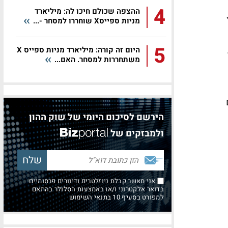
4
ההצפה שכולם חיכו לה: מיליארד
מניות ספייסX שוחררו למסחר -...
5
היום זה קורה: מיליארד מניות ספייס X
משתחררות למסחר. האם...
הירשם לסיכום היומי של שוק ההון
ולמבזקים של
אני מאשר קבלת ניוזלטרים ודיוורים פרסומיים
בדואר אלקטרוני ו/או באמצעות הסלולר בהתאם
למפורט בסעיף 10 בתנאי השימוש