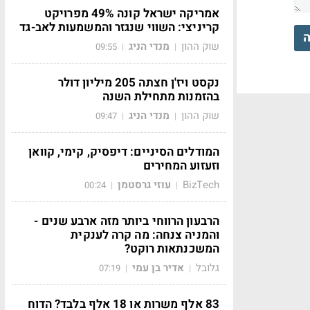
אמריקה ישראל קונה 49% מפרויקט
קריניצי: השווי שנגזר והמשמעות לאב-גד
ה
שוק ההון
מנדי הניג
09:55
|
|
נקסט ויז'ן חצתה 205 מיליון דולר
בהזמנות מתחילת השנה
שוק ההון
מנדי הניג
09:47
|
|
המודלים הסיניים: דיפסיק, קימי, קוואן
וזעזוע המחירים
BizTech
עוזי גרסטמן
00:24
|
|
הרבעון הרווחי ביותר מזה ארבע שנים -
והמניה צנחה: מה קרה לענקית
המשכנתאות רוקט?
גלובל
אדיר בן עמי
07:19
|
|
83 אלף משרות או 18 אלף בלבד? הדוח