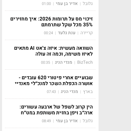
גלובל
אדיר בן עמי
01:00
|
|
זיכוי מס על תרומות 2026: איך מחזירים
35% מכל שקל שתרמתם
קריירה
ענת גלעד
00:24
|
|
השוואה מעשית: איזה צ'אט AI מתאים
לאיזו משימה, וכמה זה עולה
BizTech
מנדי הניג
00:35
|
|
שבועיים אחרי פיטורי 620 עובדים -
אושרה הכפלת השכר למנכ״לי מאנדיי
בארץ
מנדי הניג
07:43
|
|
הין קרוב לשפל של ארבעה עשורים:
ארה״ב ויפן בחזית משותפת במט״ח
גלובל
אדיר בן עמי
08:49
|
|