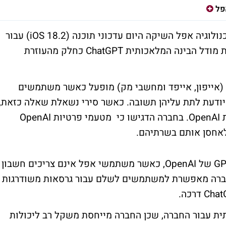
פל
אחרי חודשים ארוכים של המתנה, ענקית הטכנולוגיה אפל השיקה היום עדכוני תוכנה (iOS 18.2) עבור
רוב מוצריה המובילים, המשלבים לראשונה את מודל הבינה המלאכותית ChatGPT כחלק מהעוזרת
 אפל השונים (אייפון, אייפד ומחשבי מק) מופעל כאשר משתמשים
ודעת לתת עליהן תשובה. כאשר סירי נשאלת שאלה כזאת,
היא מבקשת מהמשתמש רשות לגשת לשירות OpenAI. בחברה הדגישו כי מטעמי פרטיות OpenAI
אחסן אותם בשרתיהם.
התכונות של סירי עושות שימוש במודל GPT-4o של OpenAI, כאשר משתמשי אפל אינם צריכים חשבון
חברה מאפשרת למשתמשים לשלם עבור גרסאות משודרגות
ית עבור החברה, שכן החברה מייחסת משקל רב ליכולות