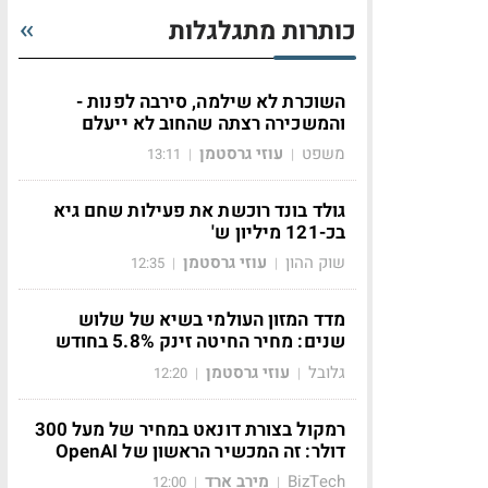
כותרות מתגלגלות
השוכרת לא שילמה, סירבה לפנות -
והמשכירה רצתה שהחוב לא ייעלם
משפט
עוזי גרסטמן
13:11
|
|
גולד בונד רוכשת את פעילות שחם גיא
בכ-121 מיליון ש'
שוק ההון
עוזי גרסטמן
12:35
|
|
מדד המזון העולמי בשיא של שלוש
שנים: מחיר החיטה זינק 5.8% בחודש
גלובל
עוזי גרסטמן
12:20
|
|
רמקול בצורת דונאט במחיר של מעל 300
דולר: זה המכשיר הראשון של OpenAI
BizTech
מירב ארד
12:00
|
|