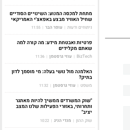
מתחת למכסה המנוע: השינויים הסודיים
שחיל האוויר מבצע באפאצ'י האמריקאי
ניתוחים ודעות
עופר הבר
11:55
|
|
פרטיות ואבטחת מידע: מה קורה למה
שאתם מקלידים
BizTech
עוזי גרסטמן
11:36
|
|
האלמנה מול נושי בעלה: מי מוסמך לדון
בתיק?
משפט
עוזי גרסטמן
11:32
|
|
"שוק המשרדים ממשיך להיות מאתגר
ותחרותי, באזורי הפעילות שלנו המצב
יציב"
שוק ההון
מנדי הניג
10:22
|
|