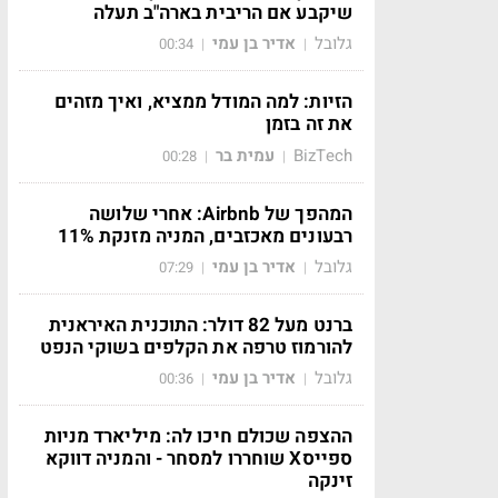
שיקבע אם הריבית בארה"ב תעלה
גלובל
אדיר בן עמי
00:34
|
|
הזיות: למה המודל ממציא, ואיך מזהים
את זה בזמן
BizTech
עמית בר
00:28
|
|
המהפך של Airbnb: אחרי שלושה
רבעונים מאכזבים, המניה מזנקת 11%
גלובל
אדיר בן עמי
07:29
|
|
ברנט מעל 82 דולר: התוכנית האיראנית
להורמוז טרפה את הקלפים בשוקי הנפט
גלובל
אדיר בן עמי
00:36
|
|
ההצפה שכולם חיכו לה: מיליארד מניות
ספייסX שוחררו למסחר - והמניה דווקא
זינקה